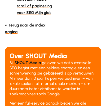
scroll of paginering
voor SEO Mijn gids
« Terug naar de index
pagina
Over SHOUT Media
Bij
SHOUT Media
geloven we dat succesvolle
SEO begint met een heldere strategie en een
samenwerking die gebaseerd is op vertrouwen.
Al meer dan 10 jaar helpen we bedrijven – van
lokale spelers tot internationale merken – om
duurzaam beter zichtbaar te worden in
zoekmachines zoals Google.
Met een full-service aanpak bieden we alle