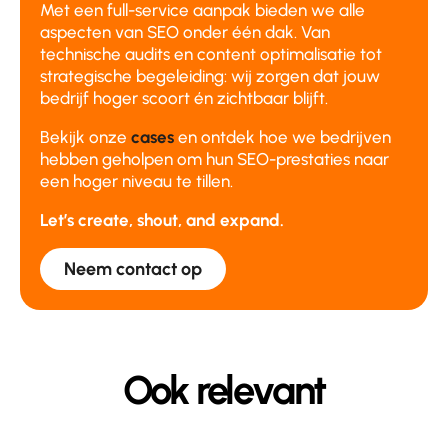
Met een full-service aanpak bieden we alle
aspecten van SEO onder één dak. Van
technische audits en content optimalisatie tot
strategische begeleiding: wij zorgen dat jouw
bedrijf hoger scoort én zichtbaar blijft.
Bekijk onze
cases
en ontdek hoe we bedrijven
hebben geholpen om hun SEO-prestaties naar
een hoger niveau te tillen.
Let’s create, shout, and expand.
Neem contact op
Ook relevant