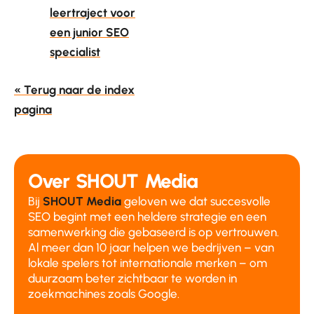
leertraject voor
een junior SEO
specialist
« Terug naar de index
pagina
Over SHOUT Media
Bij
SHOUT Media
geloven we dat succesvolle
SEO begint met een heldere strategie en een
samenwerking die gebaseerd is op vertrouwen.
Al meer dan 10 jaar helpen we bedrijven – van
lokale spelers tot internationale merken – om
duurzaam beter zichtbaar te worden in
zoekmachines zoals Google.