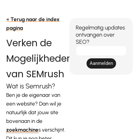
« Terug naar de index
Regelmatig updates
pagina
ontvangen over
Verken de
SEO?
E-
Mogelijkheden
mail
Aanmelden
van SEMrush
Wat is Semrush?
Ben je de eigenaar van
een website? Dan wil je
natuurlijk dat jouw site
bovenaan in de
zoekmachine
s verschijnt.
Dit kun je nog beter