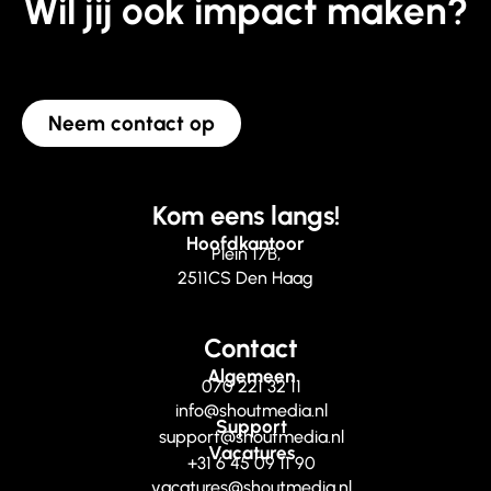
Wil jij ook impact maken?
Neem contact op
Kom eens langs!
Hoofdkantoor
Plein 17B,
2511CS Den Haag
Contact
Algemeen
070 221 32 11
info@shoutmedia.nl
Support
support@shoutmedia.nl
Vacatures
+31 6 45 09 11 90
vacatures@shoutmedia.nl