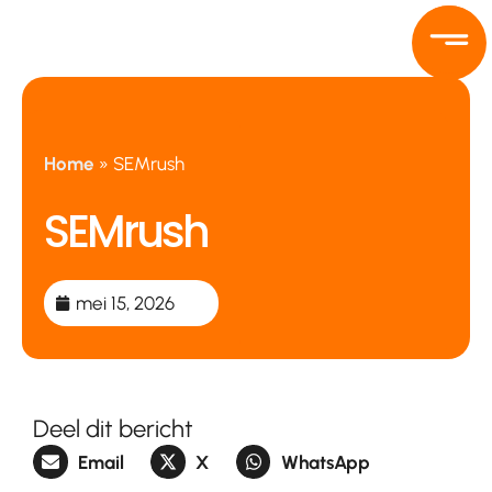
Ga
naar
de
inhoud
Home
»
SEMrush
SEMrush
mei 15, 2026
Deel dit bericht
Email
X
WhatsApp