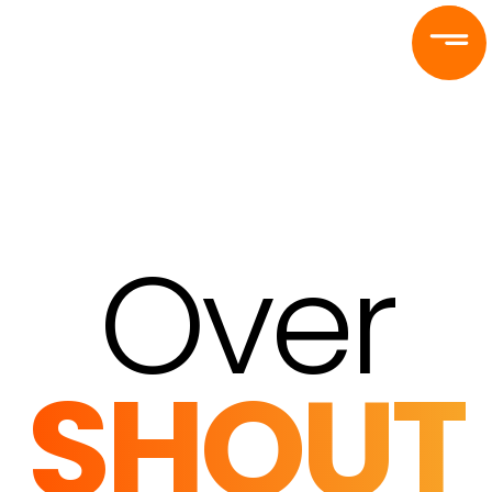
Ga
naar
de
inhoud
Over
SHOUT