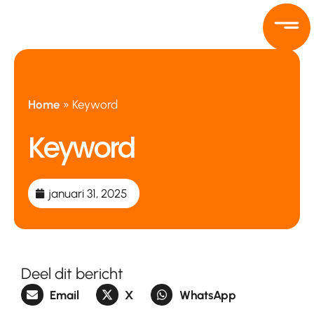
Ga
naar
de
inhoud
Home
»
Keyword
Keyword
januari 31, 2025
Deel dit bericht
Email
X
WhatsApp