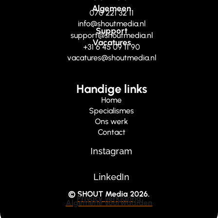
Algemeen
070 221 32 11
info@shoutmedia.nl
Support
support@shoutmedia.nl
Vacatures
+31 6 45 09 11 90
vacatures@shoutmedia.nl
Handige links
Home
Specialismes
Ons werk
Contact
Instagram
LinkedIn
© SHOUT Media 2026.
Privacy verklaring
Algemene voorwaarden