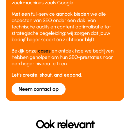
zoekmachines zoals Google.
Met een full-service aanpak bieden we alle
aspecten van SEO onder één dak. Van
technische audits en content optimalisatie tot
strategische begeleiding: wij zorgen dat jouw
bedrijf hoger scoort én zichtbaar blijft.
Bekijk onze
cases
en ontdek hoe we bedrijven
hebben geholpen om hun SEO-prestaties naar
een hoger niveau te tillen.
Let’s create, shout, and expand.
Neem contact op
Ook relevant