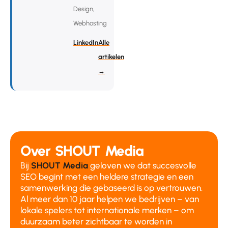
Design,
Webhosting
LinkedIn
Alle
artikelen
→
Over SHOUT Media
Bij
SHOUT Media
geloven we dat succesvolle
SEO begint met een heldere strategie en een
samenwerking die gebaseerd is op vertrouwen.
Al meer dan 10 jaar helpen we bedrijven – van
lokale spelers tot internationale merken – om
duurzaam beter zichtbaar te worden in