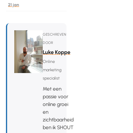
21 jan
GESCHREVEN
DOOR
Luke Koppe
Online
marketing
specialist
Met een
passie voor
online groei
en
zichtbaarheid
ben ik SHOUT