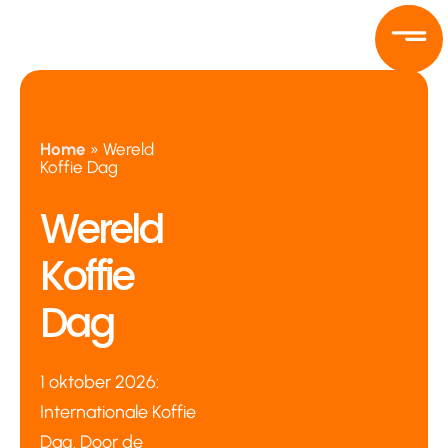
Ga
naar
de
inhoud
Home
»
Wereld
Koffie Dag
Wereld
Koffie
Dag
1 oktober 2026:
Internationale Koffie
Dag. Door de