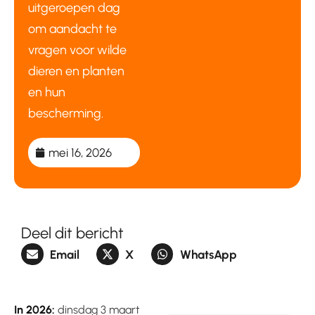
uitgeroepen dag
om aandacht te
vragen voor wilde
dieren en planten
en hun
bescherming.
mei 16, 2026
Deel dit bericht
Email
X
WhatsApp
In 2026:
dinsdag 3 maart