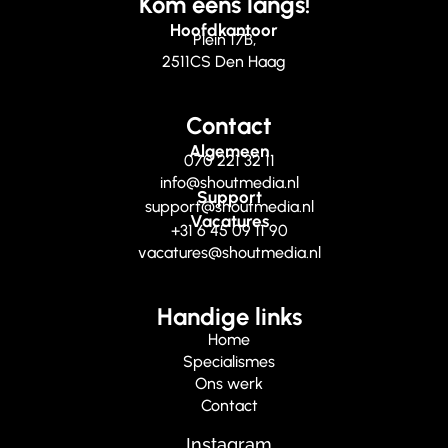
Kom eens langs!
Hoofdkantoor
Plein 17B,
2511CS Den Haag
Contact
Algemeen
070 221 32 11
info@shoutmedia.nl
Support
support@shoutmedia.nl
Vacatures
+31 6 45 09 11 90
vacatures@shoutmedia.nl
Handige links
Home
Specialismes
Ons werk
Contact
Instagram