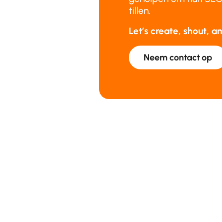
tillen.
Let’s create, shout, 
Neem contact op