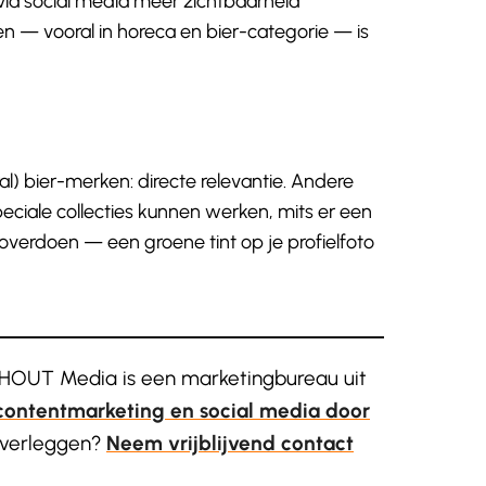
via social media meer zichtbaarheid
 — vooral in horeca en bier-categorie — is
al) bier-merken: directe relevantie. Andere
ciale collecties kunnen werken, mits er een
s overdoen — een groene tint op je profielfoto
OUT Media is een marketingbureau uit
contentmarketing en social media door
 overleggen?
Neem vrijblijvend contact