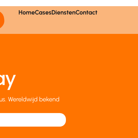
Home
Cases
Diensten
Contact
ay
cius. Wereldwijd bekend