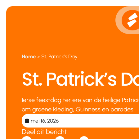
Ga
naar
de
inhoud
Home
»
St. Patrick’s Day
St. Patrick’s D
Ierse feestdag ter ere van de heilige Patri
om groene kleding, Guinness en parades.
mei 16, 2026
Deel dit bericht