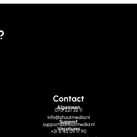
?
Contact
Algemeen
070 221 32 11
info@shoutmedia.nl
Support
support@shoutmedia.nl
Vacatures
+31 6 45 09 11 90