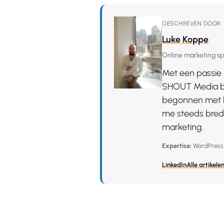
GESCHREVEN DOOR
Luke Koppe
Online marketing spe
Met een passie 
SHOUT Media be
begonnen met h
me steeds brede
marketing.
Expertise:
WordPress
LinkedIn
Alle artikele