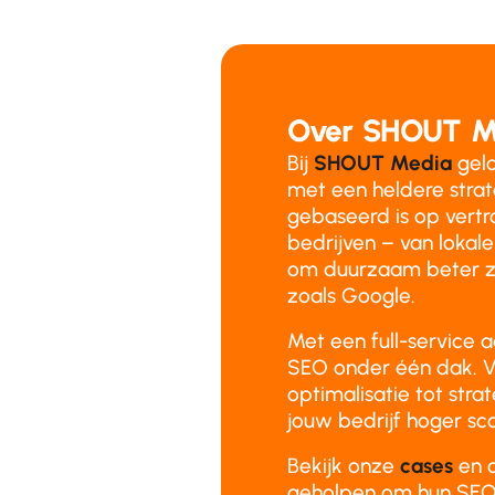
Over SHOUT M
Bij
SHOUT Media
gelo
met een heldere stra
gebaseerd is op vertr
bedrijven – van lokale
om duurzaam beter z
zoals Google.
Met een full-service 
SEO onder één dak. V
optimalisatie tot stra
jouw bedrijf hoger sco
Bekijk onze
cases
en 
geholpen om hun SEO-