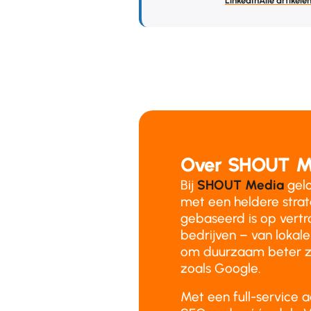
LinkedIn
Alle artikele
Over SHOUT M
Bij
SHOUT Media
gelo
met een heldere stra
gebaseerd is op vertr
bedrijven – van lokale
om duurzaam beter z
zoals Google.
Met een full-service 