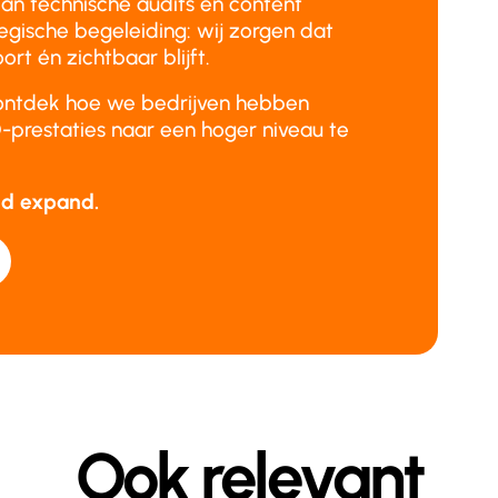
an technische audits en content
tegische begeleiding: wij zorgen dat
ort én zichtbaar blijft.
ontdek hoe we bedrijven hebben
prestaties naar een hoger niveau te
and expand.
Ook relevant