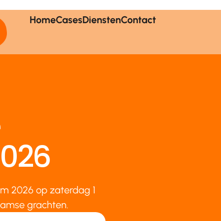
Home
Cases
Diensten
Contact
026
m 2026 op zaterdag 1
damse grachten.