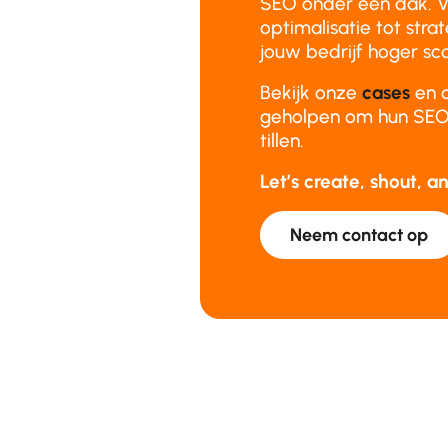
SEO onder één dak. V
optimalisatie tot stra
jouw bedrijf hoger sco
Bekijk onze
cases
en 
geholpen om hun SEO-
tillen.
Let’s create, shout, 
Neem contact op