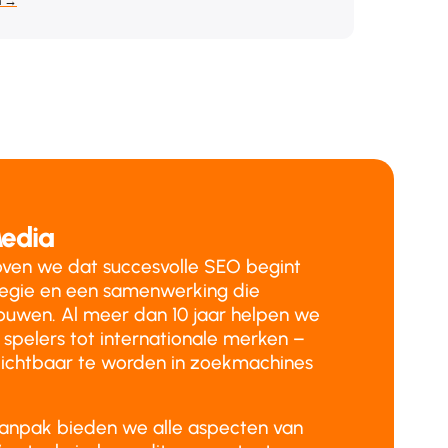
n →
edia
ven we dat succesvolle SEO begint
tegie en een samenwerking die
ouwen. Al meer dan 10 jaar helpen we
 spelers tot internationale merken –
ichtbaar te worden in zoekmachines
aanpak bieden we alle aspecten van