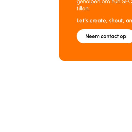
geholpen om hun SEO-
tillen.
Let’s create, shout, 
Neem contact op