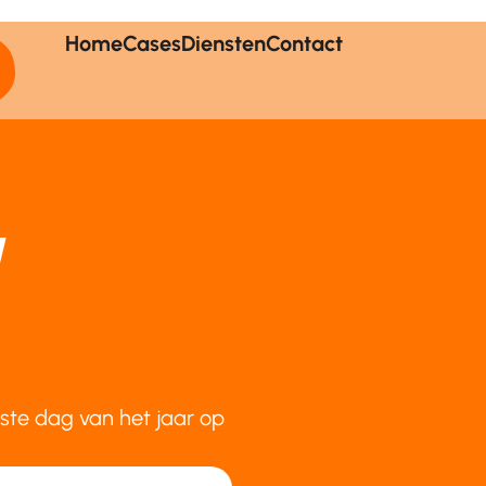
Home
Cases
Diensten
Contact
/
ste dag van het jaar op