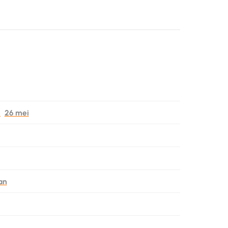
)
26 mei
jan