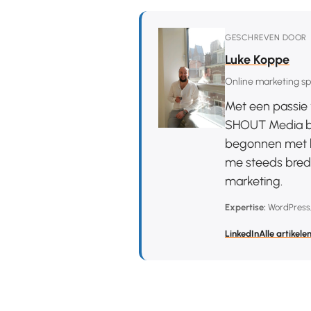
GESCHREVEN DOOR
Luke Koppe
Online marketing spe
Met een passie 
SHOUT Media be
begonnen met h
me steeds brede
marketing.
Expertise:
WordPress
LinkedIn
Alle artikele