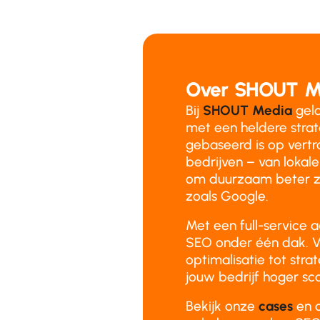
Over SHOUT M
Bij
SHOUT Media
gelo
met een heldere stra
gebaseerd is op vertr
bedrijven – van lokale
om duurzaam beter z
zoals Google.
Met een full-service 
SEO onder één dak. V
optimalisatie tot stra
jouw bedrijf hoger sco
Bekijk onze
cases
en 