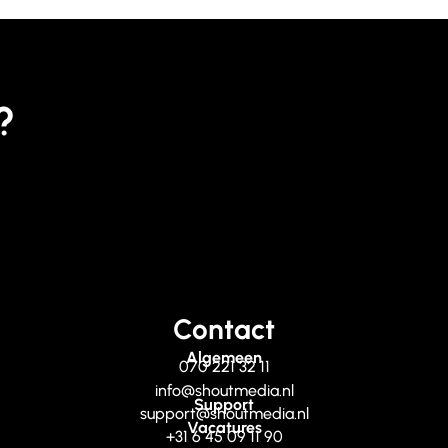
?
Contact
Algemeen
070 221 32 11
info@shoutmedia.nl
Support
support@shoutmedia.nl
Vacatures
+31 6 45 09 11 90