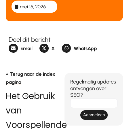
mei 15, 2026
Deel dit bericht
Email
X
WhatsApp
« Terug naar de index
Regelmatig updates
pagina
ontvangen over
Het Gebruik
SEO?
E-
van
mail
Aanmelden
Voorspellende