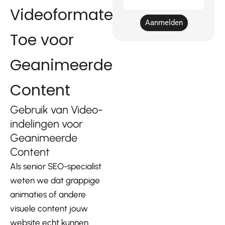
Videoformaten
mail
Aanmelden
Toe voor
Geanimeerde
Content
Gebruik van Video-
indelingen voor
Geanimeerde
Content
Als senior SEO-specialist
weten we dat grappige
animaties of andere
visuele content jouw
website echt kunnen