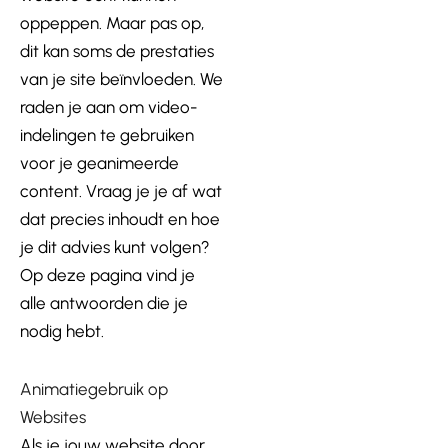
oppeppen. Maar pas op,
dit kan soms de
pr
estaties
van je site beïnvloeden. We
raden je aan om video-
indelingen te gebruiken
voor je geanimeerde
content. Vraag je je af wat
dat precies inhoudt en hoe
je dit advies kunt volgen?
Op deze pagina vind je
alle antwoorden die je
nodig hebt.
Animatiegebruik op
Websites
Als je jouw website door