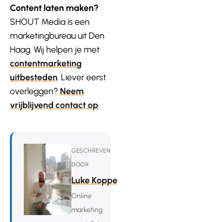
Content laten maken?
SHOUT Media is een
marketingbureau uit Den
Haag. Wij helpen je met
contentmarketing
uitbesteden
. Liever eerst
overleggen?
Neem
vrijblijvend contact op
.
GESCHREVEN
DOOR
Luke Koppe
Online
marketing