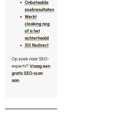
Onbetaalde
zoekresultaten
Werkt
cloaking nog
of is het
achterhaald
301 Redirect
Op zoek naar SEO-
experts?
Vraag een
gratis SEO-scan
aan
.