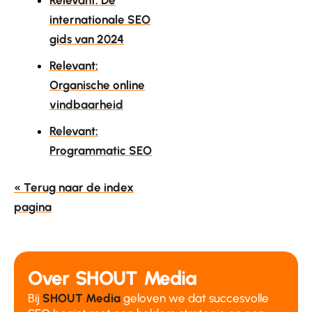
internationale SEO
gids van 2024
Relevant:
Organische online
vindbaarheid
Relevant:
Programmatic SEO
« Terug naar de index
pagina
Over SHOUT Media
Bij
SHOUT Media
geloven we dat succesvolle