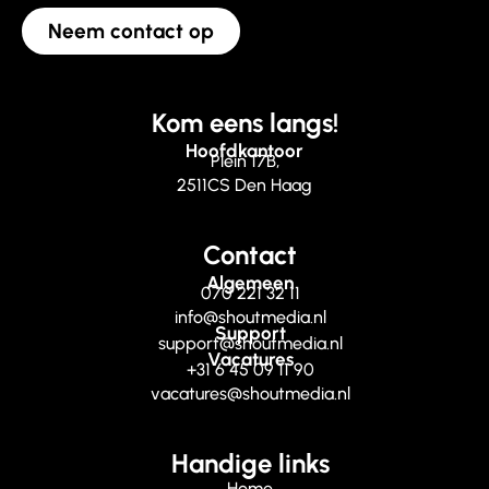
Neem contact op
Kom eens langs!
Hoofdkantoor
Plein 17B,
2511CS Den Haag
Contact
Algemeen
070 221 32 11
info@shoutmedia.nl
Support
support@shoutmedia.nl
Vacatures
+31 6 45 09 11 90
vacatures@shoutmedia.nl
Handige links
Home