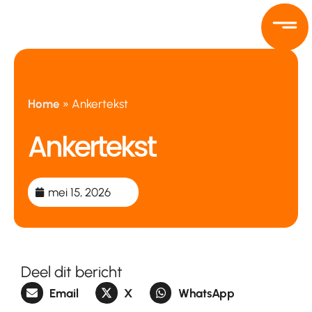
Ga
naar
de
inhoud
Home
»
Ankertekst
Ankertekst
mei 15, 2026
Deel dit bericht
Email
X
WhatsApp