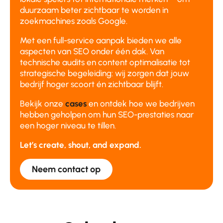
duurzaam beter zichtbaar te worden in
zoekmachines zoals Google.
Met een full-service aanpak bieden we alle
aspecten van SEO onder één dak. Van
technische audits en content optimalisatie tot
strategische begeleiding: wij zorgen dat jouw
bedrijf hoger scoort én zichtbaar blijft.
Bekijk onze
cases
en ontdek hoe we bedrijven
hebben geholpen om hun SEO-prestaties naar
een hoger niveau te tillen.
Let’s create, shout, and expand.
Neem contact op