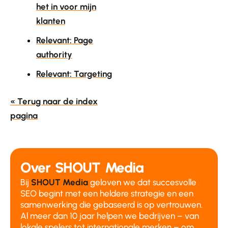
het in voor mijn
klanten
Relevant: Page
authority
Relevant: Targeting
« Terug naar de index
pagina
Over SHOUT Media
Bij
SHOUT Media
geloven we dat succesvolle
SEO begint met een heldere strategie en een
samenwerking die gebaseerd is op vertrouwen.
Al meer dan 10 jaar helpen we bedrijven – van
lokale spelers tot internationale merken – om