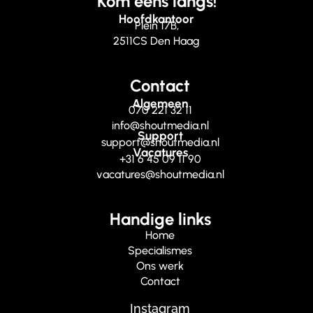
Kom eens langs!
Hoofdkantoor
Plein 17B,
2511CS Den Haag
Contact
Algemeen
070 221 32 11
info@shoutmedia.nl
Support
support@shoutmedia.nl
Vacatures
+31 6 45 09 11 90
vacatures@shoutmedia.nl
Handige links
Home
Specialismes
Ons werk
Contact
Instagram