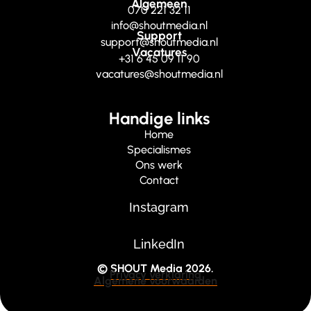
Algemeen
070 221 32 11
info@shoutmedia.nl
Support
support@shoutmedia.nl
Vacatures
+31 6 45 09 11 90
vacatures@shoutmedia.nl
Handige links
Home
Specialismes
Ons werk
Contact
Instagram
LinkedIn
© SHOUT Media 2026.
Privacy verklaring
Algemene voorwaarden