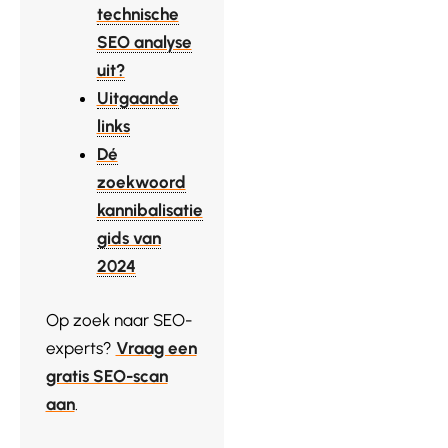
technische
SEO analyse
uit?
Uitgaande
links
Dé
zoekwoord
kannibalisatie
gids van
2024
Op zoek naar SEO-
experts?
Vraag een
gratis SEO-scan
aan
.