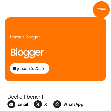
Ga
naar
de
inhoud
Home
»
Blogger
Blogger
januari 5, 2025
Deel dit bericht
Email
X
WhatsApp