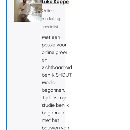
Luke Koppe
Online
marketing
specialist
Met een
passie voor
online groei
en
zichtbaarheid
ben ik SHOUT
Media
begonnen.
Tijdens mijn
studie ben ik
begonnen
met het
bouwen van