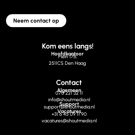
Neem contact op
Kom eens langs!
Hoofdkantoor
Plein 17B,
2511CS Den Haag
Contact
Algemeen
070 221 32 11
info@shoutmedia.nl
Support
support@shoutmedia.nl
Vacatures
+31 6 45 09 11 90
vacatures@shoutmedia.nl