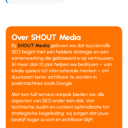
Over SHOUT Media
Bij
SHOUT Media
geloven we dat succesvolle
SEO begint met een heldere strategie en een
samenwerking die gebaseerd is op vertrouwen.
Al meer dan 10 jaar helpen we bedrijven – van
lokale spelers tot internationale merken – om
duurzaam beter zichtbaar te worden in
zoekmachines zoals Google.
Met een full-service aanpak bieden we alle
aspecten van SEO onder één dak. Van
technische audits en content optimalisatie tot
strategische begeleiding: wij zorgen dat jouw
bedrijf hoger scoort én zichtbaar blijft.