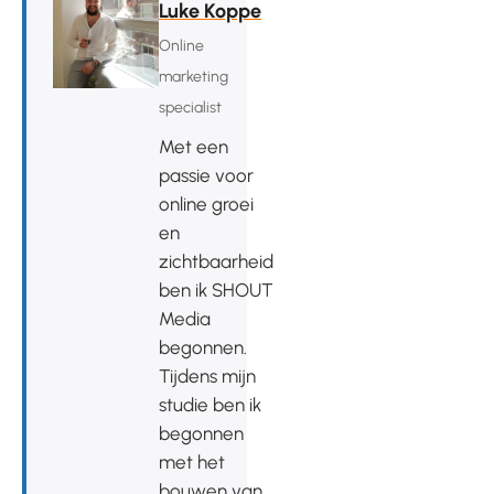
Luke Koppe
Online
marketing
specialist
Met een
passie voor
online groei
en
zichtbaarheid
ben ik SHOUT
Media
begonnen.
Tijdens mijn
studie ben ik
begonnen
met het
bouwen van