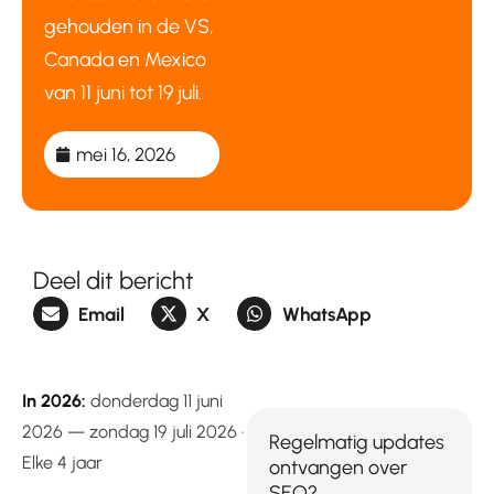
gehouden in de VS,
Canada en Mexico
van 11 juni tot 19 juli.
mei 16, 2026
Deel dit bericht
Email
X
WhatsApp
In 2026:
donderdag 11 juni
2026 — zondag 19 juli 2026 ·
Regelmatig updates
Elke 4 jaar
ontvangen over
SEO?