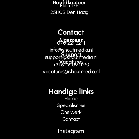
Hoofdkantoor
Plein 17B,
2511CS Den Haag
Contact
Algemeen
070 221 32 11
info@shoutmedia.nl
Support
support@shoutmedia.nl
Vacatures
+31 6 45 09 11 90
vacatures@shoutmedia.nl
Handige links
Home
Specialismes
Ons werk
Contact
Instagram