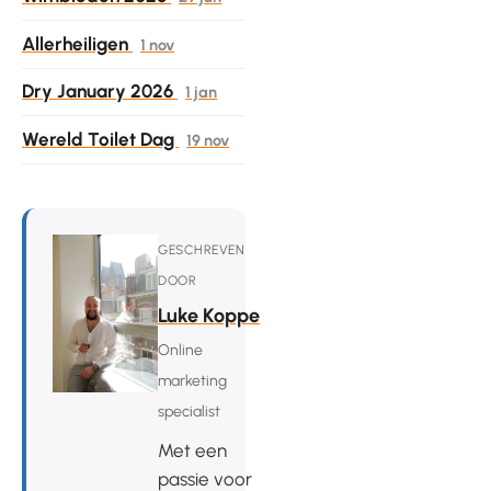
Allerheiligen
1 nov
Dry January 2026
1 jan
Wereld Toilet Dag
19 nov
GESCHREVEN
DOOR
Luke Koppe
Online
marketing
specialist
Met een
passie voor