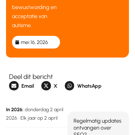
bewustwording en
acceptatie van
autisme.
mei 16, 2026
Deel dit bericht
Email
X
WhatsApp
In 2026:
donderdag 2 april
2026 · Elk jaar op 2 april
Regelmatig updates
ontvangen over
SEO?