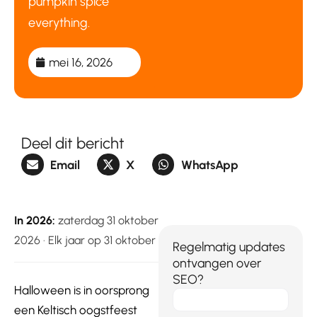
pumpkin spice
everything.
mei 16, 2026
Deel dit bericht
Email
X
WhatsApp
In 2026:
zaterdag 31 oktober
2026 · Elk jaar op 31 oktober
Regelmatig updates
ontvangen over
SEO?
Halloween is in oorsprong
E-
een Keltisch oogstfeest
mail