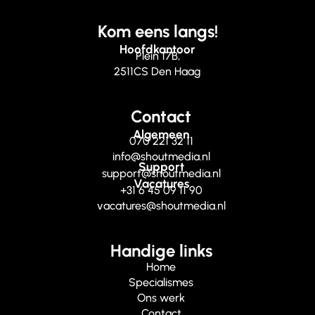
Kom eens langs!
Hoofdkantoor
Plein 17B,
2511CS Den Haag
Contact
Algemeen
070 221 32 11
info@shoutmedia.nl
Support
support@shoutmedia.nl
Vacatures
+31 6 45 09 11 90
vacatures@shoutmedia.nl
Handige links
Home
Specialismes
Ons werk
Contact