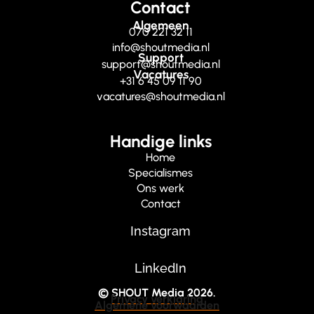
Contact
Algemeen
070 221 32 11
info@shoutmedia.nl
Support
support@shoutmedia.nl
Vacatures
+31 6 45 09 11 90
vacatures@shoutmedia.nl
Handige links
Home
Specialismes
Ons werk
Contact
Instagram
LinkedIn
© SHOUT Media 2026.
Privacy verklaring
Algemene voorwaarden