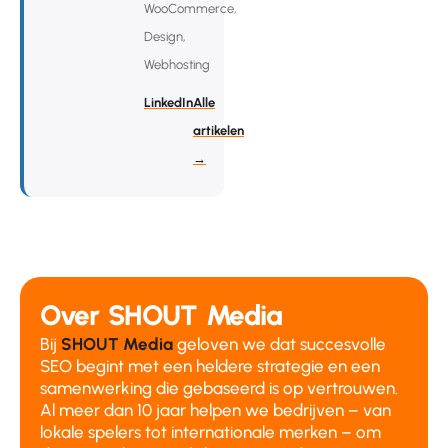
WooCommerce,
Design,
Webhosting
LinkedIn
Alle
artikelen
→
Over SHOUT Media
Bij
SHOUT Media
geloven we dat succesvolle
SEO begint met een heldere strategie en een
samenwerking die gebaseerd is op vertrouwen.
Al meer dan 10 jaar helpen we bedrijven – van
lokale spelers tot internationale merken – om