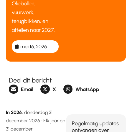
Oliebollen,
vuurwerk,
terugblikken, en
aftellen naar 2027.
mei 16, 2026
Deel dit bericht
Email
X
WhatsApp
In 2026:
donderdag 31
december 2026 · Elk jaar op
Regelmatig updates
31 december
ontvangen over