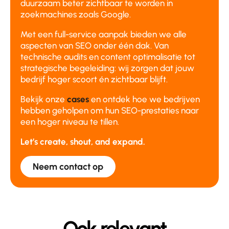
duurzaam beter zichtbaar te worden in
zoekmachines zoals Google.
Met een full-service aanpak bieden we alle
aspecten van SEO onder één dak. Van
technische audits en content optimalisatie tot
strategische begeleiding: wij zorgen dat jouw
bedrijf hoger scoort én zichtbaar blijft.
Bekijk onze
cases
en ontdek hoe we bedrijven
hebben geholpen om hun SEO-prestaties naar
een hoger niveau te tillen.
Let’s create, shout, and expand.
Neem contact op
Ook relevant