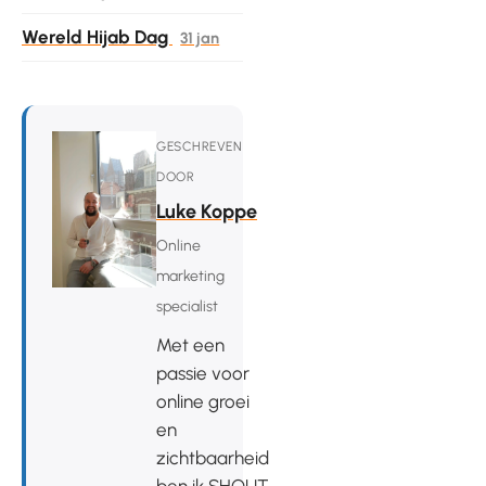
Wereld Hijab Dag
31 jan
GESCHREVEN
DOOR
Luke Koppe
Online
marketing
specialist
Met een
passie voor
online groei
en
zichtbaarheid
ben ik SHOUT