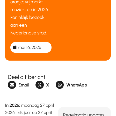
oranje: vrijmarkt,
muziek, en in 2026
koninklijk bezoek
aan een
Nederlandse stad.
mei 16, 2026
Deel dit bericht
Email
X
WhatsApp
In 2026:
maandag 27 april
2026 · Elk jaar op 27 april
Regelmatig updates