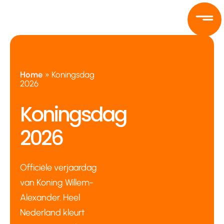
Ga
naar
de
inhoud
Home
»
Koningsdag
2026
Koningsdag
2026
Officiële verjaardag
van Koning Willem-
Alexander. Heel
Nederland kleurt