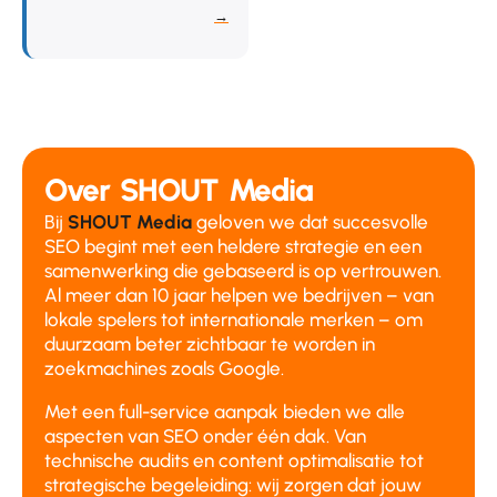
→
Over SHOUT Media
Bij
SHOUT Media
geloven we dat succesvolle
SEO begint met een heldere strategie en een
samenwerking die gebaseerd is op vertrouwen.
Al meer dan 10 jaar helpen we bedrijven – van
lokale spelers tot internationale merken – om
duurzaam beter zichtbaar te worden in
zoekmachines zoals Google.
Met een full-service aanpak bieden we alle
aspecten van SEO onder één dak. Van
technische audits en content optimalisatie tot
strategische begeleiding: wij zorgen dat jouw