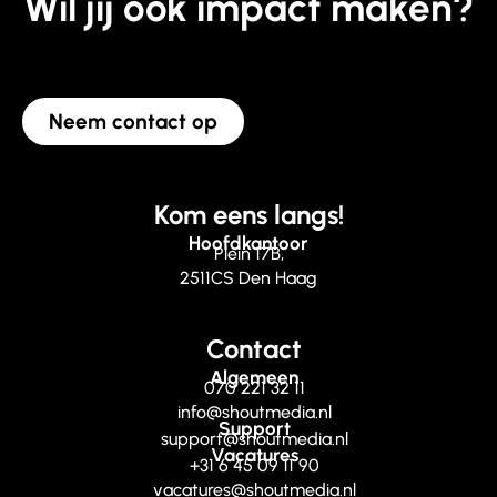
Wil jij ook impact maken?
Neem contact op
Kom eens langs!
Hoofdkantoor
Plein 17B,
2511CS Den Haag
Contact
Algemeen
070 221 32 11
info@shoutmedia.nl
Support
support@shoutmedia.nl
Vacatures
+31 6 45 09 11 90
vacatures@shoutmedia.nl