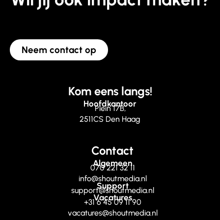
Neem contact op
Kom eens langs!
Hoofdkantoor
Plein 17B,
2511CS Den Haag
Contact
Algemeen
070 221 32 11
info@shoutmedia.nl
Support
support@shoutmedia.nl
Vacatures
+31 6 45 09 11 90
vacatures@shoutmedia.nl