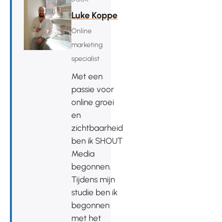
Luke Koppe
Online
marketing
specialist
Met een
passie voor
online groei
en
zichtbaarheid
ben ik SHOUT
Media
begonnen.
Tijdens mijn
studie ben ik
begonnen
met het