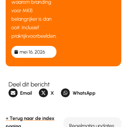
waarom branding
voor MKB
belangrijker is dan
ooit. Inclusief
praktijkvoorbeelden.
mei 16, 2026
Deel dit bericht
Email
X
WhatsApp
« Terug naar de index
Regelmatig updates
pagina