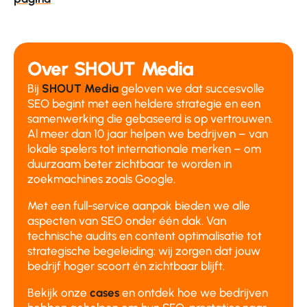
Over SHOUT Media
Bij
SHOUT Media
geloven we dat succesvolle
SEO begint met een heldere strategie en een
samenwerking die gebaseerd is op vertrouwen.
Al meer dan 10 jaar helpen we bedrijven – van
lokale spelers tot internationale merken – om
duurzaam beter zichtbaar te worden in
zoekmachines zoals Google.
Met een full-service aanpak bieden we alle
aspecten van SEO onder één dak. Van
technische audits en content optimalisatie tot
strategische begeleiding: wij zorgen dat jouw
bedrijf hoger scoort én zichtbaar blijft.
Bekijk onze
cases
en ontdek hoe we bedrijven