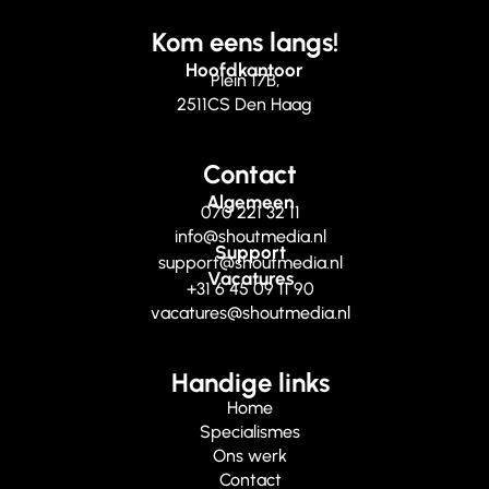
Kom eens langs!
Hoofdkantoor
Plein 17B,
2511CS Den Haag
Contact
Algemeen
070 221 32 11
info@shoutmedia.nl
Support
support@shoutmedia.nl
Vacatures
+31 6 45 09 11 90
vacatures@shoutmedia.nl
Handige links
Home
Specialismes
Ons werk
Contact