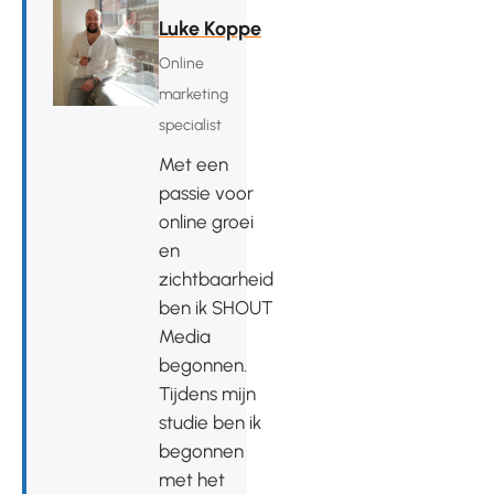
Luke Koppe
Online
marketing
specialist
Met een
passie voor
online groei
en
zichtbaarheid
ben ik SHOUT
Media
begonnen.
Tijdens mijn
studie ben ik
begonnen
met het