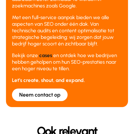
zoekmachines zoals Google.
Met een full-service aanpak bieden we alle
aspecten van SEO onder één dak. Van
technische audits en content optimalisatie tot
strategische begeleiding: wij zorgen dat jouw
bedrijf hoger scoort én zichtbaar blijft.
Bekijk onze
cases
en ontdek hoe we bedrijven
hebben geholpen om hun SEO-prestaties naar
een hoger niveau te tillen.
Let’s create, shout, and expand.
Neem contact op
Ook relevant