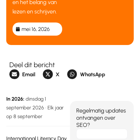
en het belang van
lezen en schrijven.
mei 16, 2026
Deel dit bericht
Email
X
WhatsApp
In 2026:
dinsdag 1
september 2026 · Elk jaar
Regelmatig updates
op 8 september
ontvangen over
SEO?
E-
International Literacy Day
mail