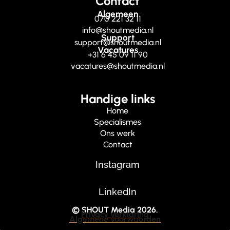
Contact
Algemeen
070 221 32 11
info@shoutmedia.nl
Support
support@shoutmedia.nl
Vacatures
+31 6 45 09 11 90
vacatures@shoutmedia.nl
Handige links
Home
Specialismes
Ons werk
Contact
Instagram
LinkedIn
© SHOUT Media 2026.
Privacy verklaring
Algemene voorwaarden