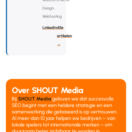
Design,
Webhosting
LinkedIn
Alle
artikelen
→
Over SHOUT Media
Bij
SHOUT Media
geloven we dat succesvolle
SEO begint met een heldere strategie en een
samenwerking die gebaseerd is op vertrouwen.
Al meer dan 10 jaar helpen we bedrijven – van
lokale spelers tot internationale merken – om
duurzaam beter zichtbaar te worden in