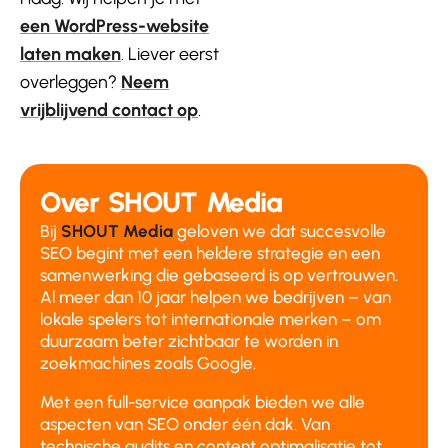
een WordPress-website
laten maken
. Liever eerst
overleggen?
Neem
vrijblijvend contact op
.
Over SHOUT Media
Bij
SHOUT Media
geloven we dat succesvolle
SEO begint met een heldere strategie en een
samenwerking die gebaseerd is op vertrouwen.
Al meer dan 10 jaar helpen we bedrijven – van
lokale spelers tot internationale merken – om
duurzaam beter zichtbaar te worden in
zoekmachines zoals Google.
Met een full-service aanpak bieden we alle
aspecten van SEO onder één dak. Van
technische audits en content optimalisatie tot