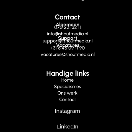
Contact
Algemeen
070 221 32 11
info@shoutmedia.nl
Support
support@shoutmedia.nl
Vacatures
+31 6 45 09 11 90
vacatures@shoutmedia.nl
Handige links
Home
Specialismes
Ons werk
Contact
Instagram
LinkedIn