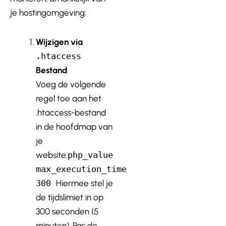
je hostingomgeving:
Wijzigen via
.htaccess
Bestand
Voeg de volgende
regel toe aan het
.htaccess-bestand
in de hoofdmap van
je
website:
php_value
max_execution_time
300
Hiermee stel je
de tijdslimiet in op
300 seconden (5
minuten). Pas de