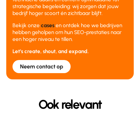
strategische begeleiding: wij zorgen dat jouw
bedrijf hoger scoort én zichtbaar blijft.
Bekijk onze
cases
en ontdek hoe we bedrijven
hebben geholpen om hun SEO-prestaties naar
een hoger niveau te tillen.
Let’s create, shout, and expand.
Neem contact op
Ook relevant