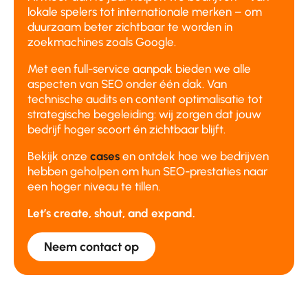
lokale spelers tot internationale merken – om
duurzaam beter zichtbaar te worden in
zoekmachines zoals Google.
Met een full-service aanpak bieden we alle
aspecten van SEO onder één dak. Van
technische audits en content optimalisatie tot
strategische begeleiding: wij zorgen dat jouw
bedrijf hoger scoort én zichtbaar blijft.
Bekijk onze
cases
en ontdek hoe we bedrijven
hebben geholpen om hun SEO-prestaties naar
een hoger niveau te tillen.
Let’s create, shout, and expand.
Neem contact op