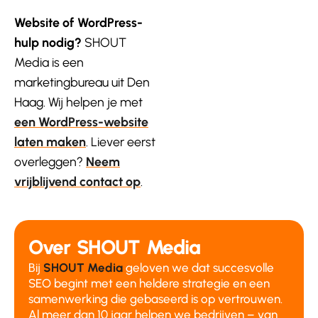
Website of WordPress-
hulp nodig?
SHOUT
Media is een
marketingbureau uit Den
Haag. Wij helpen je met
een WordPress-website
laten maken
. Liever eerst
overleggen?
Neem
vrijblijvend contact op
.
Over SHOUT Media
Bij
SHOUT Media
geloven we dat succesvolle
SEO begint met een heldere strategie en een
samenwerking die gebaseerd is op vertrouwen.
Al meer dan 10 jaar helpen we bedrijven – van