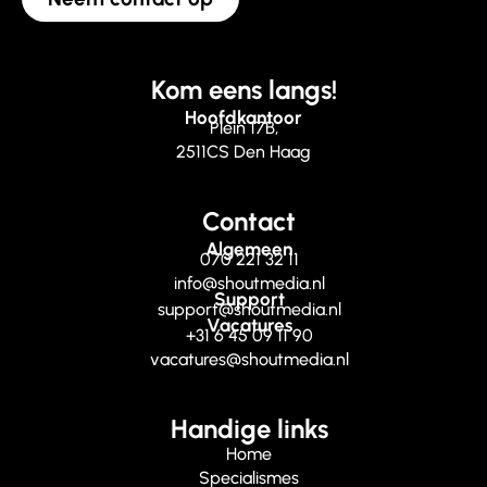
Kom eens langs!
Hoofdkantoor
Plein 17B,
2511CS Den Haag
Contact
Algemeen
070 221 32 11
info@shoutmedia.nl
Support
support@shoutmedia.nl
Vacatures
+31 6 45 09 11 90
vacatures@shoutmedia.nl
Handige links
Home
Specialismes