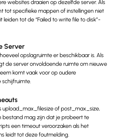
e websites draaien op dezelfde server. Als
 tot specifieke mappen of instellingen niet
leiden tot de “Failed to write file to disk”-
de Server
 hoeveel opslagruimte er beschikbaar is. Als
rijgt de server onvoldoende ruimte om nieuwe
bleem komt vaak voor op oudere
schijfruimte.
meouts
ls upload_max_filesize of post_max_size,
bestand mag zijn dat je probeert te
ipts een timeout veroorzaken als het
s leidt tot deze foutmelding.