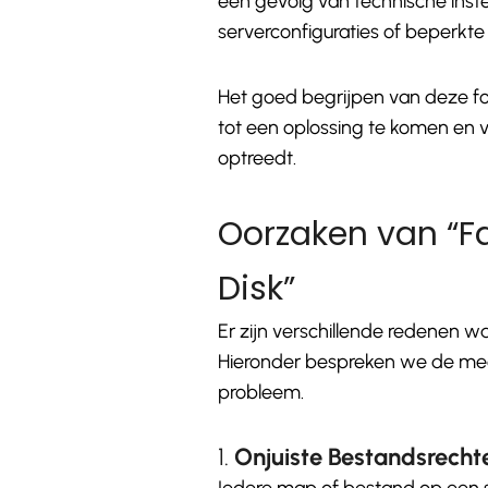
een gevolg van technische inste
serverconfiguraties of beperkte
Het goed begrijpen van deze fo
tot een oplossing te komen en
optreedt.
Oorzaken van “Fai
Disk”
Er zijn verschillende redenen 
Hieronder bespreken we de me
probleem.
1.
Onjuiste Bestandsrecht
Iedere map of bestand op een s