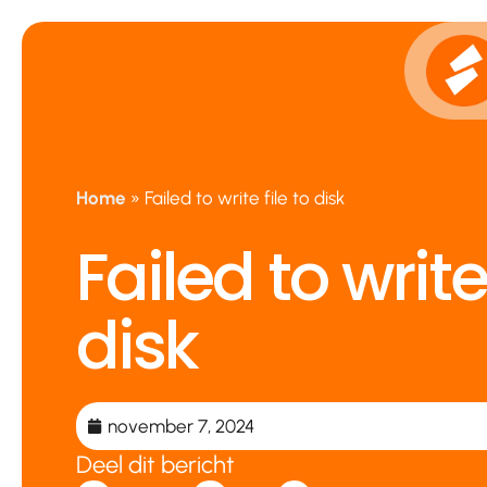
Ga
naar
de
inhoud
Home
»
Failed to write file to disk
Failed to write 
disk
november 7, 2024
Deel dit bericht