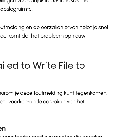
llingen zoals onjuiste bestandsrechten,
 opslagruimte.
utmelding en de oorzaken ervan helpt je snel
 voorkomt dat het probleem opnieuw
led to Write File to
waarom je deze foutmelding kunt tegenkomen.
est voorkomende oorzaken van het
en
erver heeft specifieke rechten die bepalen