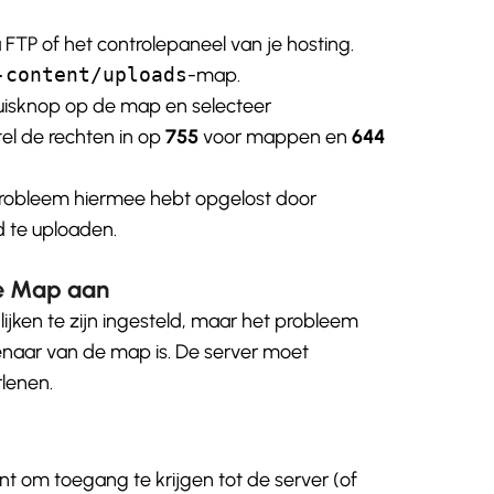
a FTP of het controlepaneel van je hosting.
-content/uploads
-map.
uisknop op de map en selecteer
el de rechten in op
755
voor mappen en
644
 probleem hiermee hebt opgelost door
 te uploaden.
de Map aan
ijken te zijn ingesteld, maar het probleem
igenaar van de map is. De server moet
lenen.
t om toegang te krijgen tot de server (of