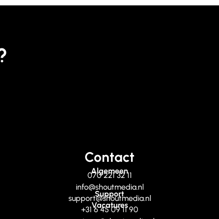
?
Contact
Algemeen
070 221 32 11
info@shoutmedia.nl
Support
support@shoutmedia.nl
Vacatures
+31 6 45 09 11 90