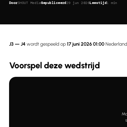
Door
SHOUT Media
Gepubliceerd
29 jun 2026
Leestijd
1 min
J3 — J4
wordt gespeeld op
17 juni 2026 01:00
Nederlands
Voorspel deze wedstrijd
Ma