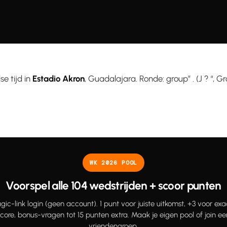
e tijd in
Estadio Akron
, Guadalajara. Ronde: group” . (J ? “, Groep
WK 2026 POOL
Voorspel alle 104 wedstrijden + scoor punten
gic-link login (geen account). 1 punt voor juiste uitkomst, +3 voor exa
score, bonus-vragen tot 15 punten extra. Maak je eigen pool of join ee
vriendengroep.