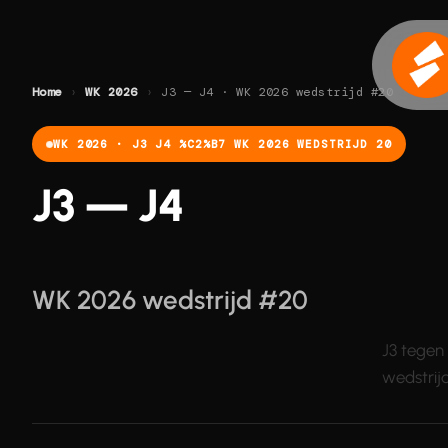
Ga
naar
de
inhoud
Home
›
WK 2026
›
J3 — J4 · WK 2026 wedstrijd #20
WK 2026 · J3 J4 %C2%B7 WK 2026 WEDSTRIJD 20
J3 — J4
WK 2026 wedstrijd #20
J3 tegen 
wedstrijd