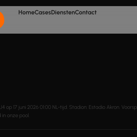
Home
Cases
Diensten
Contact
J4 op 17 juni 2026 01:00 NL-tijd. Stadion: Estadio Akron. Voors
 in onze pool.