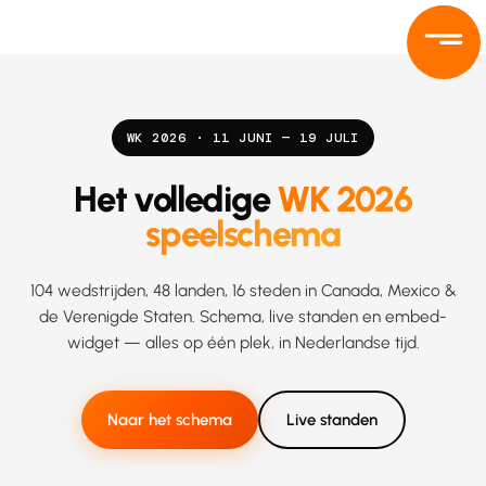
Ga
naar
de
inhoud
WK 2026 · 11 JUNI — 19 JULI
Het volledige
WK 2026
speelschema
104 wedstrijden, 48 landen, 16 steden in Canada, Mexico &
de Verenigde Staten. Schema, live standen en embed-
widget — alles op één plek, in Nederlandse tijd.
Naar het schema
Live standen