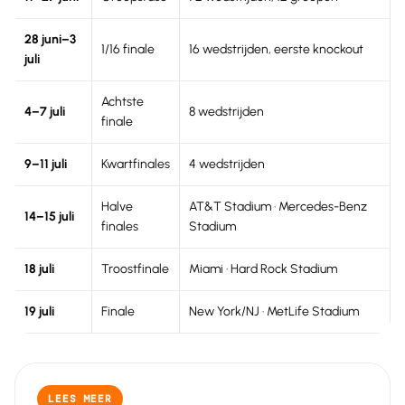
28 juni–3
1/16 finale
16 wedstrijden, eerste knockout
juli
Achtste
4–7 juli
8 wedstrijden
finale
9–11 juli
Kwartfinales
4 wedstrijden
Halve
AT&T Stadium · Mercedes-Benz
14–15 juli
finales
Stadium
18 juli
Troostfinale
Miami · Hard Rock Stadium
19 juli
Finale
New York/NJ · MetLife Stadium
LEES MEER