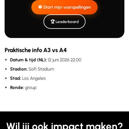
⚽ Start mijn voorspellingen
🏆 Leaderboard
Praktische info A3 vs A4
Datum & tijd (NL):
12 juni 2026 22:00
Stadion:
SoFi Stadium
Stad:
Los Angeles
Ronde:
group
Wil jij ook impact maken?