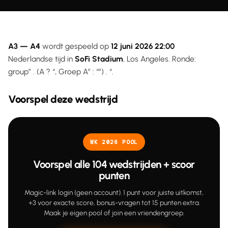
A3 — A4
wordt gespeeld op
12 juni 2026 22:00
Nederlandse tijd in
SoFi Stadium
, Los Angeles. Ronde:
group” . (A ? “, Groep A” : “”) . “.
Voorspel deze wedstrijd
WK 2026 POOL
Voorspel alle 104 wedstrijden + scoor
punten
Magic-link login (geen account). 1 punt voor juiste uitkomst,
+3 voor exacte score, bonus-vragen tot 15 punten extra.
Maak je eigen pool of join een vriendengroep.