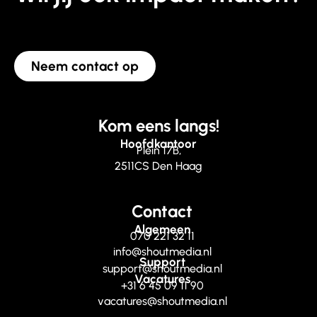
Neem contact op
Kom eens langs!
Hoofdkantoor
Plein 17B,
2511CS Den Haag
Contact
Algemeen
070 221 32 11
info@shoutmedia.nl
Support
support@shoutmedia.nl
Vacatures
+31 6 45 09 11 90
vacatures@shoutmedia.nl