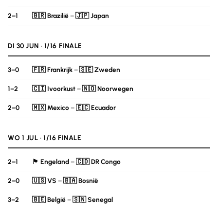
2–1
🇧🇷 Brazilië
–
🇯🇵 Japan
DI 30 JUN · 1/16 FINALE
3–0
🇫🇷 Frankrijk
–
🇸🇪 Zweden
1–2
🇨🇮 Ivoorkust
–
🇳🇴 Noorwegen
2–0
🇲🇽 Mexico
–
🇪🇨 Ecuador
WO 1 JUL · 1/16 FINALE
2–1
🏴󠁧󠁢󠁥󠁮󠁧󠁿 Engeland
–
🇨🇩 DR Congo
2–0
🇺🇸 VS
–
🇧🇦 Bosnië
3–2
🇧🇪 België
–
🇸🇳 Senegal