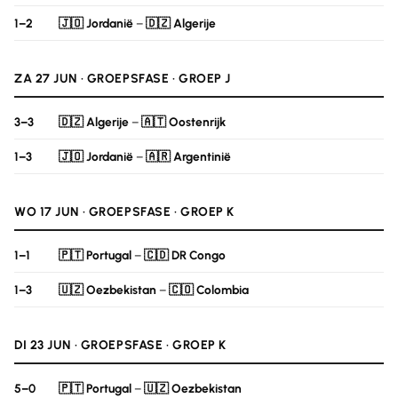
1–2
🇯🇴 Jordanië
–
🇩🇿 Algerije
ZA 27 JUN · GROEPSFASE · GROEP J
3–3
🇩🇿 Algerije
–
🇦🇹 Oostenrijk
1–3
🇯🇴 Jordanië
–
🇦🇷 Argentinië
WO 17 JUN · GROEPSFASE · GROEP K
1–1
🇵🇹 Portugal
–
🇨🇩 DR Congo
1–3
🇺🇿 Oezbekistan
–
🇨🇴 Colombia
DI 23 JUN · GROEPSFASE · GROEP K
5–0
🇵🇹 Portugal
–
🇺🇿 Oezbekistan