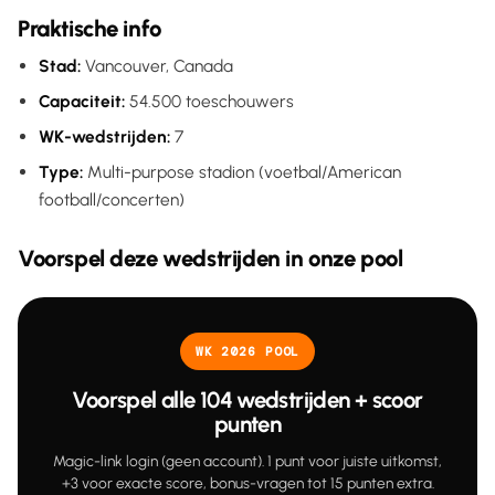
Praktische info
Stad:
Vancouver, Canada
Capaciteit:
54.500 toeschouwers
WK-wedstrijden:
7
Type:
Multi-purpose stadion (voetbal/American
football/concerten)
Voorspel deze wedstrijden in onze pool
WK 2026 POOL
Voorspel alle 104 wedstrijden + scoor
punten
Magic-link login (geen account). 1 punt voor juiste uitkomst,
+3 voor exacte score, bonus-vragen tot 15 punten extra.