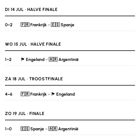
DI 14 JUL · HALVE FINALE
0–2
🇫🇷 Frankrijk
–
🇪🇸 Spanje
WO 15 JUL · HALVE FINALE
1–2
🏴󠁧󠁢󠁥󠁮󠁧󠁿 Engeland
–
🇦🇷 Argentinië
ZA 18 JUL · TROOSTFINALE
4–6
🇫🇷 Frankrijk
–
🏴󠁧󠁢󠁥󠁮󠁧󠁿 Engeland
ZO 19 JUL · FINALE
1–0
🇪🇸 Spanje
–
🇦🇷 Argentinië