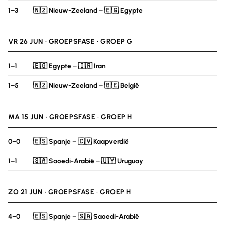
1–3
🇳🇿 Nieuw-Zeeland
–
🇪🇬 Egypte
VR 26 JUN · GROEPSFASE · GROEP G
1–1
🇪🇬 Egypte
–
🇮🇷 Iran
1–5
🇳🇿 Nieuw-Zeeland
–
🇧🇪 België
MA 15 JUN · GROEPSFASE · GROEP H
0–0
🇪🇸 Spanje
–
🇨🇻 Kaapverdië
1–1
🇸🇦 Saoedi-Arabië
–
🇺🇾 Uruguay
ZO 21 JUN · GROEPSFASE · GROEP H
4–0
🇪🇸 Spanje
–
🇸🇦 Saoedi-Arabië