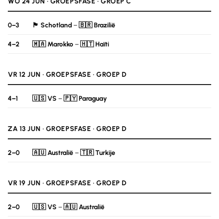
WO 24 JUN · GROEPSFASE · GROEP C
0–3
🏴󠁧󠁢󠁳󠁣󠁴󠁿 Schotland
–
🇧🇷 Brazilië
4–2
🇲🇦 Marokko
–
🇭🇹 Haïti
VR 12 JUN · GROEPSFASE · GROEP D
4–1
🇺🇸 VS
–
🇵🇾 Paraguay
ZA 13 JUN · GROEPSFASE · GROEP D
2–0
🇦🇺 Australië
–
🇹🇷 Turkije
VR 19 JUN · GROEPSFASE · GROEP D
2–0
🇺🇸 VS
–
🇦🇺 Australië