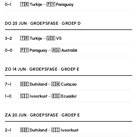
0–1
🇹🇷 Turkije
–
🇵🇾 Paraguay
DO 25 JUN · GROEPSFASE · GROEP D
3–2
🇹🇷 Turkije
–
🇺🇸 VS
0–0
🇵🇾 Paraguay
–
🇦🇺 Australië
ZO 14 JUN · GROEPSFASE · GROEP E
7–1
🇩🇪 Duitsland
–
🇨🇼 Curaçao
1–0
🇨🇮 Ivoorkust
–
🇪🇨 Ecuador
ZA 20 JUN · GROEPSFASE · GROEP E
2–1
🇩🇪 Duitsland
–
🇨🇮 Ivoorkust