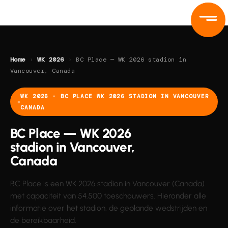
Ga
naar
de
inhoud
Home
›
WK 2026
›
BC Place — WK 2026 stadion in
Vancouver, Canada
WK 2026 · BC PLACE WK 2026 STADION IN VANCOUVER
CANADA
BC Place — WK 2026
stadion in Vancouver,
Canada
BC Place is een WK 2026 stadion in Vancouver (Canada)
met capaciteit van 54.500 toeschouwers. Hieronder alle
informatie over het stadion, de geplande wedstrijden en
de bereikbaarheid.