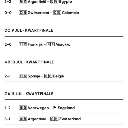
3–2
🇦🇷 Argentinië
–
🇪🇬 Egypte
0–0
🇨🇭 Zwitserland
–
🇨🇴 Colombia
DO 9 JUL · KWARTFINALE
2–0
🇫🇷 Frankrijk
–
🇲🇦 Marokko
VR 10 JUL · KWARTFINALE
2–1
🇪🇸 Spanje
–
🇧🇪 België
ZA 11 JUL · KWARTFINALE
1–2
🇳🇴 Noorwegen
–
🏴󠁧󠁢󠁥󠁮󠁧󠁿 Engeland
3–1
🇦🇷 Argentinië
–
🇨🇭 Zwitserland