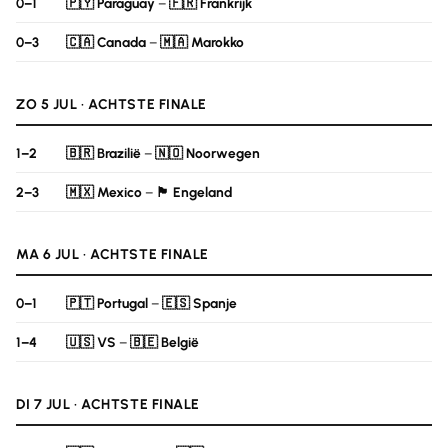
0–1
🇵🇾 Paraguay
–
🇫🇷 Frankrijk
0–3
🇨🇦 Canada
–
🇲🇦 Marokko
ZO 5 JUL · ACHTSTE FINALE
1–2
🇧🇷 Brazilië
–
🇳🇴 Noorwegen
2–3
🇲🇽 Mexico
–
🏴󠁧󠁢󠁥󠁮󠁧󠁿 Engeland
MA 6 JUL · ACHTSTE FINALE
0–1
🇵🇹 Portugal
–
🇪🇸 Spanje
1–4
🇺🇸 VS
–
🇧🇪 België
DI 7 JUL · ACHTSTE FINALE