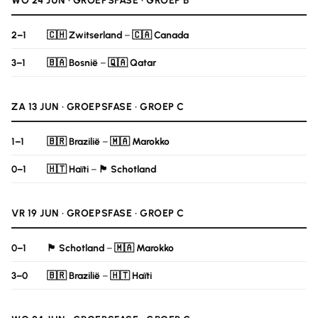
WO 24 JUN · GROEPSFASE · GROEP B
2–1
🇨🇭 Zwitserland
–
🇨🇦 Canada
3–1
🇧🇦 Bosnië
–
🇶🇦 Qatar
ZA 13 JUN · GROEPSFASE · GROEP C
1–1
🇧🇷 Brazilië
–
🇲🇦 Marokko
0–1
🇭🇹 Haïti
–
🏴󠁧󠁢󠁳󠁣󠁴󠁿 Schotland
VR 19 JUN · GROEPSFASE · GROEP C
0–1
🏴󠁧󠁢󠁳󠁣󠁴󠁿 Schotland
–
🇲🇦 Marokko
3–0
🇧🇷 Brazilië
–
🇭🇹 Haïti