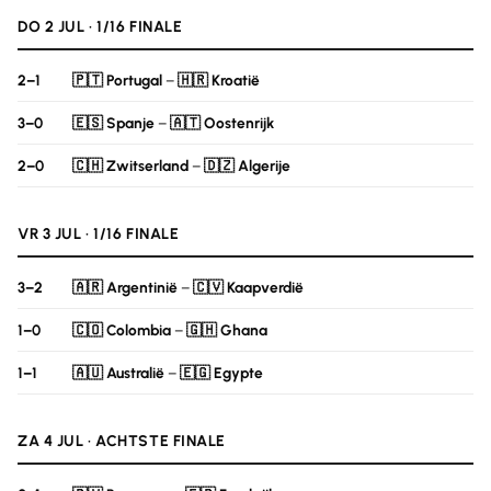
DO 2 JUL · 1/16 FINALE
2–1
🇵🇹 Portugal
–
🇭🇷 Kroatië
3–0
🇪🇸 Spanje
–
🇦🇹 Oostenrijk
2–0
🇨🇭 Zwitserland
–
🇩🇿 Algerije
VR 3 JUL · 1/16 FINALE
3–2
🇦🇷 Argentinië
–
🇨🇻 Kaapverdië
1–0
🇨🇴 Colombia
–
🇬🇭 Ghana
1–1
🇦🇺 Australië
–
🇪🇬 Egypte
ZA 4 JUL · ACHTSTE FINALE