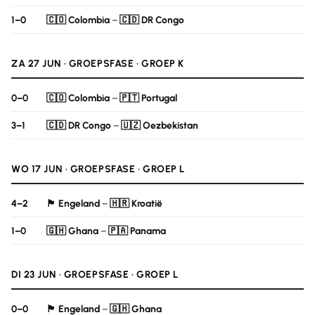
1–0
🇨🇴 Colombia
–
🇨🇩 DR Congo
ZA 27 JUN · GROEPSFASE · GROEP K
0–0
🇨🇴 Colombia
–
🇵🇹 Portugal
3–1
🇨🇩 DR Congo
–
🇺🇿 Oezbekistan
WO 17 JUN · GROEPSFASE · GROEP L
4–2
🏴󠁧󠁢󠁥󠁮󠁧󠁿 Engeland
–
🇭🇷 Kroatië
1–0
🇬🇭 Ghana
–
🇵🇦 Panama
DI 23 JUN · GROEPSFASE · GROEP L
0–0
🏴󠁧󠁢󠁥󠁮󠁧󠁿 Engeland
–
🇬🇭 Ghana