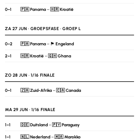
0–1
🇵🇦 Panama
–
🇭🇷 Kroatië
ZA 27 JUN · GROEPSFASE · GROEP L
0–2
🇵🇦 Panama
–
🏴󠁧󠁢󠁥󠁮󠁧󠁿 Engeland
2–1
🇭🇷 Kroatië
–
🇬🇭 Ghana
ZO 28 JUN · 1/16 FINALE
0–1
🇿🇦 Zuid-Afrika
–
🇨🇦 Canada
MA 29 JUN · 1/16 FINALE
1–1
🇩🇪 Duitsland
–
🇵🇾 Paraguay
1–1
🇳🇱 Nederland
–
🇲🇦 Marokko