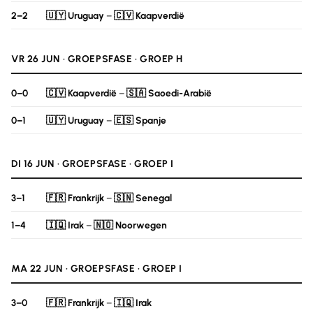
2–2
🇺🇾 Uruguay
–
🇨🇻 Kaapverdië
VR 26 JUN · GROEPSFASE · GROEP H
0–0
🇨🇻 Kaapverdië
–
🇸🇦 Saoedi-Arabië
0–1
🇺🇾 Uruguay
–
🇪🇸 Spanje
DI 16 JUN · GROEPSFASE · GROEP I
3–1
🇫🇷 Frankrijk
–
🇸🇳 Senegal
1–4
🇮🇶 Irak
–
🇳🇴 Noorwegen
MA 22 JUN · GROEPSFASE · GROEP I
3–0
🇫🇷 Frankrijk
–
🇮🇶 Irak