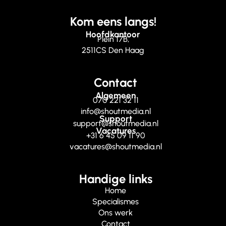
Kom eens langs!
Hoofdkantoor
Plein 17B,
2511CS Den Haag
Contact
Algemeen
070 221 32 11
info@shoutmedia.nl
Support
support@shoutmedia.nl
Vacatures
+31 6 45 09 11 90
vacatures@shoutmedia.nl
Handige links
Home
Specialismes
Ons werk
Contact