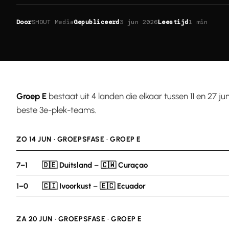
Door
SHOUT Media
Gepubliceerd
3 jun 2026
Leestijd
1 min
Groep E
bestaat uit 4 landen die elkaar tussen 11 en 27 jun
beste 3e-plek-teams.
ZO 14 JUN · GROEPSFASE · GROEP E
7–1
🇩🇪 Duitsland
–
🇨🇼 Curaçao
1–0
🇨🇮 Ivoorkust
–
🇪🇨 Ecuador
ZA 20 JUN · GROEPSFASE · GROEP E