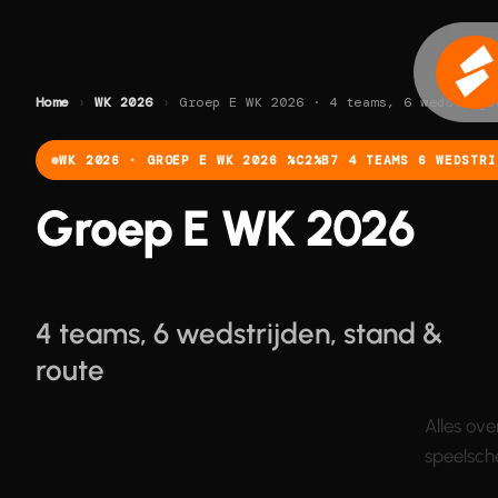
Ga
naar
de
inhoud
Home
›
WK 2026
›
Groep E WK 2026 · 4 teams, 6 wedstrijd
WK 2026 · GROEP E WK 2026 %C2%B7 4 TEAMS 6 WEDSTRI
Groep E WK 2026
4 teams, 6 wedstrijden, stand &
route
Alles ov
speelsche