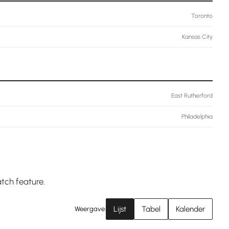
Toronto
Kansas City
East Rutherford
Philadelphia
atch feature.
Lijst
Tabel
Kalender
Weergave: