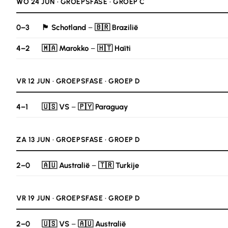
WO 24 JUN · GROEPSFASE · GROEP C
0–3
🏴󠁧󠁢󠁳󠁣󠁴󠁿 Schotland
–
🇧🇷 Brazilië
4–2
🇲🇦 Marokko
–
🇭🇹 Haïti
VR 12 JUN · GROEPSFASE · GROEP D
4–1
🇺🇸 VS
–
🇵🇾 Paraguay
ZA 13 JUN · GROEPSFASE · GROEP D
2–0
🇦🇺 Australië
–
🇹🇷 Turkije
VR 19 JUN · GROEPSFASE · GROEP D
2–0
🇺🇸 VS
–
🇦🇺 Australië