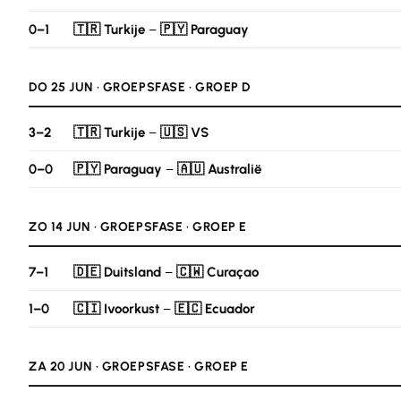
0–1
🇹🇷 Turkije
–
🇵🇾 Paraguay
DO 25 JUN · GROEPSFASE · GROEP D
3–2
🇹🇷 Turkije
–
🇺🇸 VS
0–0
🇵🇾 Paraguay
–
🇦🇺 Australië
ZO 14 JUN · GROEPSFASE · GROEP E
7–1
🇩🇪 Duitsland
–
🇨🇼 Curaçao
1–0
🇨🇮 Ivoorkust
–
🇪🇨 Ecuador
ZA 20 JUN · GROEPSFASE · GROEP E