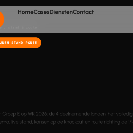
Home
Cases
Diensten
Contact
en, stand & route
JDEN STAND ROUTE
er Groep E op WK 2026: de 4 deelnemende landen, het volledi
ma, live stand, kansen op de knockout en route richting de 1/16