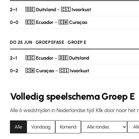
2–1
🇩🇪 Duitsland
–
🇨🇮 Ivoorkust
0–0
🇪🇨 Ecuador
–
🇨🇼 Curaçao
DO 25 JUN · GROEPSFASE · GROEP E
2–1
🇪🇨 Ecuador
–
🇩🇪 Duitsland
0–2
🇨🇼 Curaçao
–
🇨🇮 Ivoorkust
Volledig speelschema Groep E
Alle 6 wedstrijden in Nederlandse tijd. Klik door naar he
Alle
Vandaag
Komend