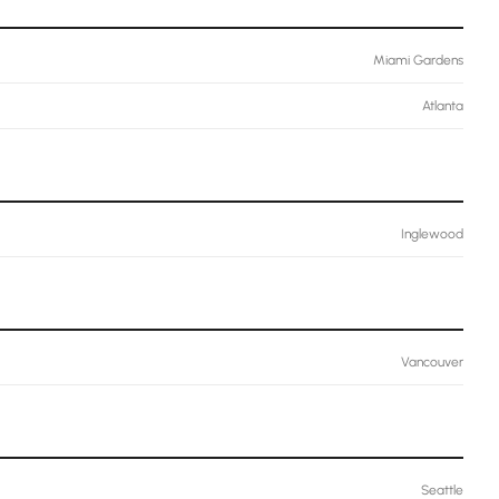
Miami Gardens
Atlanta
Inglewood
Vancouver
Seattle