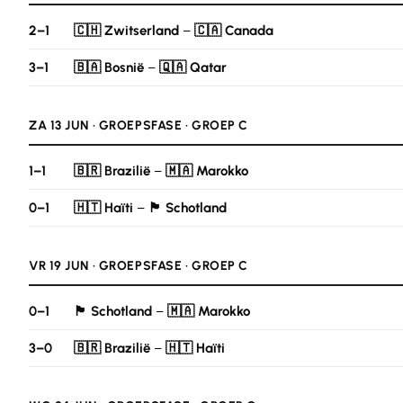
2–1
🇨🇭 Zwitserland
–
🇨🇦 Canada
3–1
🇧🇦 Bosnië
–
🇶🇦 Qatar
ZA 13 JUN · GROEPSFASE · GROEP C
1–1
🇧🇷 Brazilië
–
🇲🇦 Marokko
0–1
🇭🇹 Haïti
–
🏴󠁧󠁢󠁳󠁣󠁴󠁿 Schotland
VR 19 JUN · GROEPSFASE · GROEP C
0–1
🏴󠁧󠁢󠁳󠁣󠁴󠁿 Schotland
–
🇲🇦 Marokko
3–0
🇧🇷 Brazilië
–
🇭🇹 Haïti