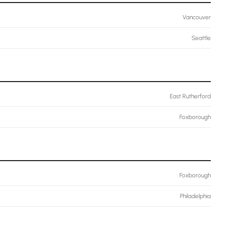
Vancouver
Seattle
East Rutherford
Foxborough
Foxborough
Philadelphia