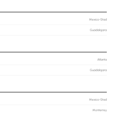
Mexico-Stad
Guadalajara
Atlanta
Guadalajara
Mexico-Stad
Monterrey