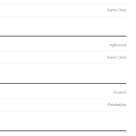
Santa Clara
Inglewood
Santa Clara
Houston
Philadelphia