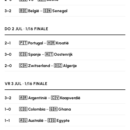
3–2
🇧🇪 België
–
🇸🇳 Senegal
DO 2 JUL · 1/16 FINALE
2–1
🇵🇹 Portugal
–
🇭🇷 Kroatië
3–0
🇪🇸 Spanje
–
🇦🇹 Oostenrijk
2–0
🇨🇭 Zwitserland
–
🇩🇿 Algerije
VR 3 JUL · 1/16 FINALE
3–2
🇦🇷 Argentinië
–
🇨🇻 Kaapverdië
1–0
🇨🇴 Colombia
–
🇬🇭 Ghana
1–1
🇦🇺 Australië
–
🇪🇬 Egypte