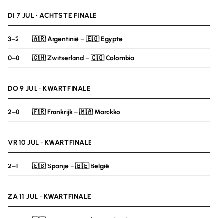
DI 7 JUL · ACHTSTE FINALE
3–2
🇦🇷 Argentinië
–
🇪🇬 Egypte
0–0
🇨🇭 Zwitserland
–
🇨🇴 Colombia
DO 9 JUL · KWARTFINALE
2–0
🇫🇷 Frankrijk
–
🇲🇦 Marokko
VR 10 JUL · KWARTFINALE
2–1
🇪🇸 Spanje
–
🇧🇪 België
ZA 11 JUL · KWARTFINALE