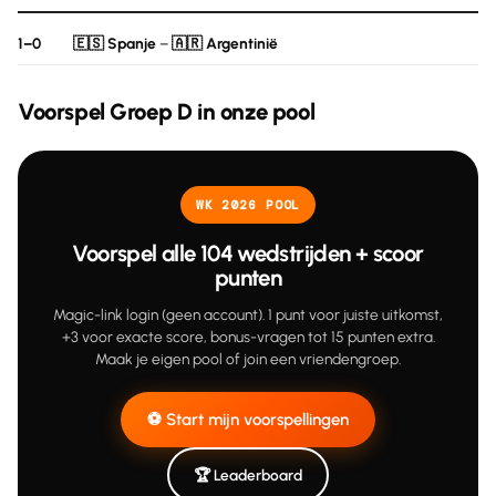
1–0
🇪🇸 Spanje
–
🇦🇷 Argentinië
Voorspel Groep D in onze pool
WK 2026 POOL
Voorspel alle 104 wedstrijden + scoor
punten
Magic-link login (geen account). 1 punt voor juiste uitkomst,
+3 voor exacte score, bonus-vragen tot 15 punten extra.
Maak je eigen pool of join een vriendengroep.
⚽ Start mijn voorspellingen
🏆 Leaderboard