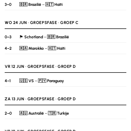
3–0
🇧🇷 Brazilië
–
🇭🇹 Haïti
WO 24 JUN · GROEPSFASE · GROEP C
0–3
🏴󠁧󠁢󠁳󠁣󠁴󠁿 Schotland
–
🇧🇷 Brazilië
4–2
🇲🇦 Marokko
–
🇭🇹 Haïti
VR 12 JUN · GROEPSFASE · GROEP D
4–1
🇺🇸 VS
–
🇵🇾 Paraguay
ZA 13 JUN · GROEPSFASE · GROEP D
2–0
🇦🇺 Australië
–
🇹🇷 Turkije