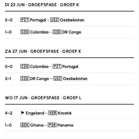
DI 23 JUN · GROEPSFASE · GROEP K
5–0
🇵🇹 Portugal
–
🇺🇿 Oezbekistan
1–0
🇨🇴 Colombia
–
🇨🇩 DR Congo
ZA 27 JUN · GROEPSFASE · GROEP K
0–0
🇨🇴 Colombia
–
🇵🇹 Portugal
3–1
🇨🇩 DR Congo
–
🇺🇿 Oezbekistan
WO 17 JUN · GROEPSFASE · GROEP L
4–2
🏴󠁧󠁢󠁥󠁮󠁧󠁿 Engeland
–
🇭🇷 Kroatië
1–0
🇬🇭 Ghana
–
🇵🇦 Panama