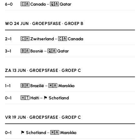
6–0
🇨🇦 Canada
–
🇶🇦 Qatar
WO 24 JUN · GROEPSFASE · GROEP B
2–1
🇨🇭 Zwitserland
–
🇨🇦 Canada
3–1
🇧🇦 Bosnië
–
🇶🇦 Qatar
ZA 13 JUN · GROEPSFASE · GROEP C
1–1
🇧🇷 Brazilië
–
🇲🇦 Marokko
0–1
🇭🇹 Haïti
–
🏴󠁧󠁢󠁳󠁣󠁴󠁿 Schotland
VR 19 JUN · GROEPSFASE · GROEP C
0–1
🏴󠁧󠁢󠁳󠁣󠁴󠁿 Schotland
–
🇲🇦 Marokko