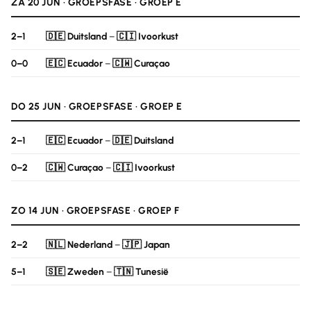
ZA 20 JUN · GROEPSFASE · GROEP E
2–1
🇩🇪 Duitsland
–
🇨🇮 Ivoorkust
0–0
🇪🇨 Ecuador
–
🇨🇼 Curaçao
DO 25 JUN · GROEPSFASE · GROEP E
2–1
🇪🇨 Ecuador
–
🇩🇪 Duitsland
0–2
🇨🇼 Curaçao
–
🇨🇮 Ivoorkust
ZO 14 JUN · GROEPSFASE · GROEP F
2–2
🇳🇱 Nederland
–
🇯🇵 Japan
5–1
🇸🇪 Zweden
–
🇹🇳 Tunesië