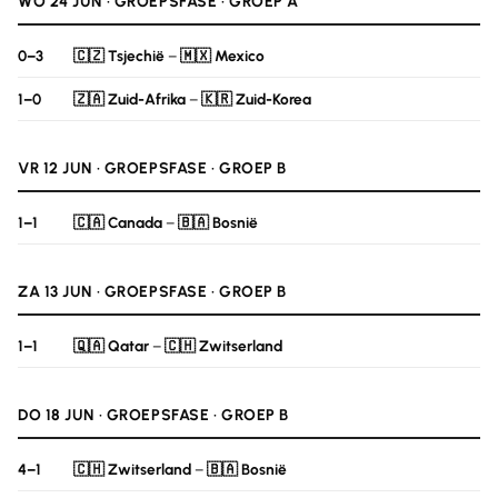
WO 24 JUN · GROEPSFASE · GROEP A
0–3
🇨🇿 Tsjechië
–
🇲🇽 Mexico
1–0
🇿🇦 Zuid-Afrika
–
🇰🇷 Zuid-Korea
VR 12 JUN · GROEPSFASE · GROEP B
1–1
🇨🇦 Canada
–
🇧🇦 Bosnië
ZA 13 JUN · GROEPSFASE · GROEP B
1–1
🇶🇦 Qatar
–
🇨🇭 Zwitserland
DO 18 JUN · GROEPSFASE · GROEP B
4–1
🇨🇭 Zwitserland
–
🇧🇦 Bosnië