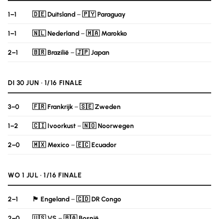
1–1
🇩🇪 Duitsland
–
🇵🇾 Paraguay
1–1
🇳🇱 Nederland
–
🇲🇦 Marokko
2–1
🇧🇷 Brazilië
–
🇯🇵 Japan
DI 30 JUN · 1/16 FINALE
3–0
🇫🇷 Frankrijk
–
🇸🇪 Zweden
1–2
🇨🇮 Ivoorkust
–
🇳🇴 Noorwegen
2–0
🇲🇽 Mexico
–
🇪🇨 Ecuador
WO 1 JUL · 1/16 FINALE
2–1
🏴󠁧󠁢󠁥󠁮󠁧󠁿 Engeland
–
🇨🇩 DR Congo
2–0
🇺🇸 VS
–
🇧🇦 Bosnië