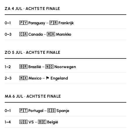
ZA 4 JUL · ACHTSTE FINALE
0–1
🇵🇾 Paraguay
–
🇫🇷 Frankrijk
0–3
🇨🇦 Canada
–
🇲🇦 Marokko
ZO 5 JUL · ACHTSTE FINALE
1–2
🇧🇷 Brazilië
–
🇳🇴 Noorwegen
2–3
🇲🇽 Mexico
–
🏴󠁧󠁢󠁥󠁮󠁧󠁿 Engeland
MA 6 JUL · ACHTSTE FINALE
0–1
🇵🇹 Portugal
–
🇪🇸 Spanje
1–4
🇺🇸 VS
–
🇧🇪 België