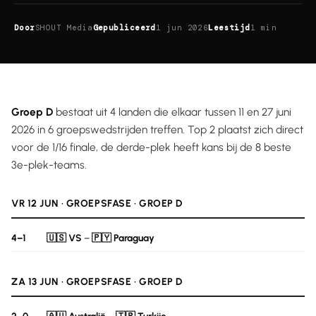
Door
SHOUT Media
Gepubliceerd
1 jun 2026
Leestijd
1 min
Groep D
bestaat uit 4 landen die elkaar tussen 11 en 27 juni
2026 in 6 groepswedstrijden treffen. Top 2 plaatst zich direct
voor de 1/16 finale, de derde-plek heeft kans bij de 8 beste
3e-plek-teams.
VR 12 JUN · GROEPSFASE · GROEP D
4–1
🇺🇸 VS
–
🇵🇾 Paraguay
ZA 13 JUN · GROEPSFASE · GROEP D