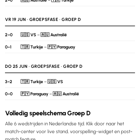
2–0
🇦🇺 Australië
–
🇹🇷 Turkije
VR 19 JUN · GROEPSFASE · GROEP D
2–0
🇺🇸 VS
–
🇦🇺 Australië
0–1
🇹🇷 Turkije
–
🇵🇾 Paraguay
DO 25 JUN · GROEPSFASE · GROEP D
3–2
🇹🇷 Turkije
–
🇺🇸 VS
0–0
🇵🇾 Paraguay
–
🇦🇺 Australië
Volledig speelschema Groep D
Alle 6 wedstrijden in Nederlandse tijd. Klik door naar het
match-center voor live stand, voorspelling-widget en post-
match feature.