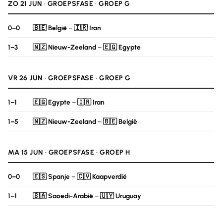
ZO 21 JUN · GROEPSFASE · GROEP G
0–0
🇧🇪 België
–
🇮🇷 Iran
1–3
🇳🇿 Nieuw-Zeeland
–
🇪🇬 Egypte
VR 26 JUN · GROEPSFASE · GROEP G
1–1
🇪🇬 Egypte
–
🇮🇷 Iran
1–5
🇳🇿 Nieuw-Zeeland
–
🇧🇪 België
MA 15 JUN · GROEPSFASE · GROEP H
0–0
🇪🇸 Spanje
–
🇨🇻 Kaapverdië
1–1
🇸🇦 Saoedi-Arabië
–
🇺🇾 Uruguay