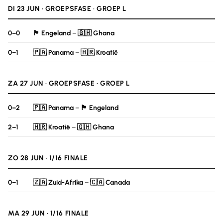
DI 23 JUN · GROEPSFASE · GROEP L
0–0
🏴󠁧󠁢󠁥󠁮󠁧󠁿 Engeland
–
🇬🇭 Ghana
0–1
🇵🇦 Panama
–
🇭🇷 Kroatië
ZA 27 JUN · GROEPSFASE · GROEP L
0–2
🇵🇦 Panama
–
🏴󠁧󠁢󠁥󠁮󠁧󠁿 Engeland
2–1
🇭🇷 Kroatië
–
🇬🇭 Ghana
ZO 28 JUN · 1/16 FINALE
0–1
🇿🇦 Zuid-Afrika
–
🇨🇦 Canada
MA 29 JUN · 1/16 FINALE