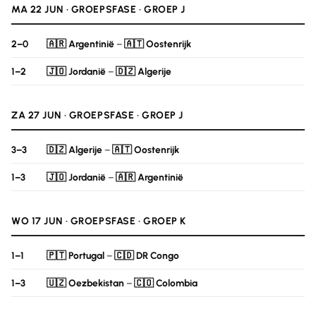
MA 22 JUN · GROEPSFASE · GROEP J
2–0
🇦🇷 Argentinië
–
🇦🇹 Oostenrijk
1–2
🇯🇴 Jordanië
–
🇩🇿 Algerije
ZA 27 JUN · GROEPSFASE · GROEP J
3–3
🇩🇿 Algerije
–
🇦🇹 Oostenrijk
1–3
🇯🇴 Jordanië
–
🇦🇷 Argentinië
WO 17 JUN · GROEPSFASE · GROEP K
1–1
🇵🇹 Portugal
–
🇨🇩 DR Congo
1–3
🇺🇿 Oezbekistan
–
🇨🇴 Colombia