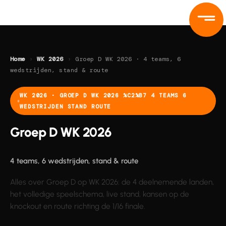
Ga
naar
de
inhoud
Home
›
WK 2026
›
Groep D WK 2026 · 4 teams, 6
wedstrijden, stand & route
WK 2026 · GROEP D WK 2026 %C2%B7 4 TEAMS 6
WEDSTRIJDEN STAND ROUTE
Groep D WK 2026
4 teams, 6 wedstrijden, stand & route
Alles over Groep D op WK 2026: de 4 deelnemende landen,
het volledige speelschema, live stand, kansen op de
knockout en route richting de 1/16 finale.