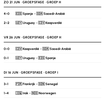
ZO 21 JUN · GROEPSFASE · GROEP H
4–0
🇪🇸 Spanje
–
🇸🇦 Saoedi-Arabië
2–2
🇺🇾 Uruguay
–
🇨🇻 Kaapverdië
VR 26 JUN · GROEPSFASE · GROEP H
0–0
🇨🇻 Kaapverdië
–
🇸🇦 Saoedi-Arabië
0–1
🇺🇾 Uruguay
–
🇪🇸 Spanje
DI 16 JUN · GROEPSFASE · GROEP I
3–1
🇫🇷 Frankrijk
–
🇸🇳 Senegal
1–4
🇮🇶 Irak
–
🇳🇴 Noorwegen