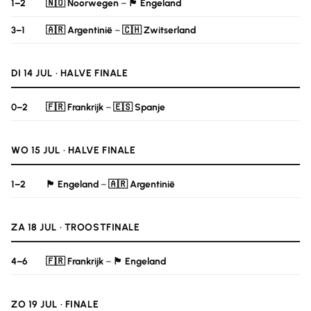
1–2
🇳🇴 Noorwegen
–
🏴󠁧󠁢󠁥󠁮󠁧󠁿 Engeland
3–1
🇦🇷 Argentinië
–
🇨🇭 Zwitserland
DI 14 JUL · HALVE FINALE
0–2
🇫🇷 Frankrijk
–
🇪🇸 Spanje
WO 15 JUL · HALVE FINALE
1–2
🏴󠁧󠁢󠁥󠁮󠁧󠁿 Engeland
–
🇦🇷 Argentinië
ZA 18 JUL · TROOSTFINALE
4–6
🇫🇷 Frankrijk
–
🏴󠁧󠁢󠁥󠁮󠁧󠁿 Engeland
ZO 19 JUL · FINALE