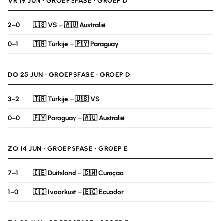
VR 19 JUN · GROEPSFASE · GROEP D
2–0
🇺🇸 VS
–
🇦🇺 Australië
0–1
🇹🇷 Turkije
–
🇵🇾 Paraguay
DO 25 JUN · GROEPSFASE · GROEP D
3–2
🇹🇷 Turkije
–
🇺🇸 VS
0–0
🇵🇾 Paraguay
–
🇦🇺 Australië
ZO 14 JUN · GROEPSFASE · GROEP E
7–1
🇩🇪 Duitsland
–
🇨🇼 Curaçao
1–0
🇨🇮 Ivoorkust
–
🇪🇨 Ecuador