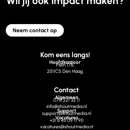
Wil jij ook impact maken?
Neem contact op
Kom eens langs!
Hoofdkantoor
Plein 17B,
2511CS Den Haag
Contact
Algemeen
070 221 32 11
info@shoutmedia.nl
Support
support@shoutmedia.nl
Vacatures
+31 6 45 09 11 90
vacatures@shoutmedia.nl