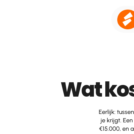
Ga
naar
de
inhoud
Wat ko
Eerlijk: tuss
je krijgt. E
€15.000, en a