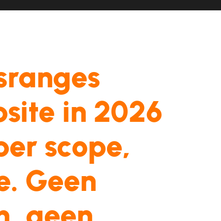
jsranges
site
in
2026
per
scope,
e.
Geen
n,
geen