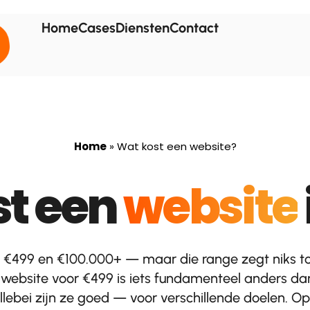
Home
Cases
Diensten
Contact
Home
»
Wat kost een website?
st een
website
en €499 en €100.000+ — maar die range zegt niks t
en website voor €499 is iets fundamenteel anders da
llebei zijn ze goed — voor verschillende doelen. 