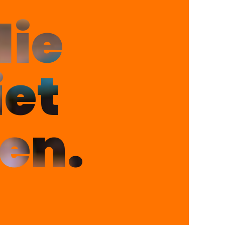
die
iet
en.