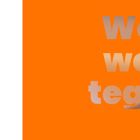
We
we
te