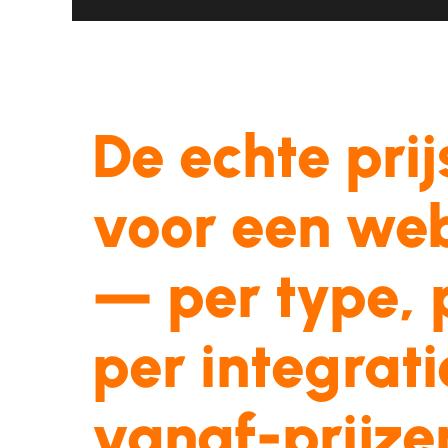
De
echte
pri
voor
een
web
—
per
type,
per
integrati
vanaf-prijze