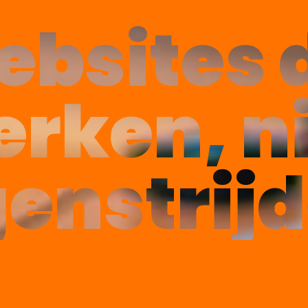
bsites 
rken, n
genstrijd