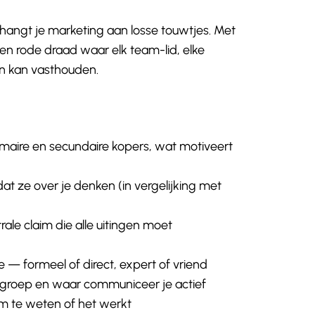
angt je marketing aan losse touwtjes. Met
en rode draad waar elk team-lid, elke
an kan vasthouden.
imaire en secundaire kopers, wat motiveert
dat ze over je denken (in vergelijking met
ale claim die alle uitingen moet
je — formeel of direct, expert of vriend
lgroep en waar communiceer je actief
m te weten of het werkt