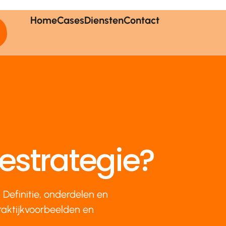
Home
Cases
Diensten
Contact
strategie?
Definitie, onderdelen en
aktijkvoorbeelden en