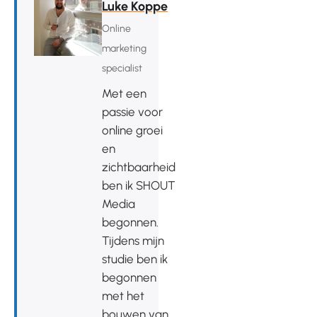
Luke Koppe
Online
marketing
specialist
Met een
passie voor
online groei
en
zichtbaarheid
ben ik SHOUT
Media
begonnen.
Tijdens mijn
studie ben ik
begonnen
met het
bouwen van