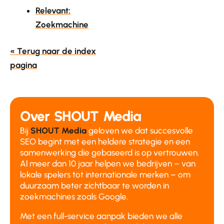
Relevant:
Zoekmachine
« Terug naar de index
pagina
Over SHOUT Media
Bij
SHOUT Media
geloven we dat succesvolle
SEO begint met een heldere strategie en een
samenwerking die gebaseerd is op vertrouwen.
Al meer dan 10 jaar helpen we bedrijven – van
lokale spelers tot internationale merken – om
duurzaam beter zichtbaar te worden in
zoekmachines zoals Google.
Met een full-service aanpak bieden we alle