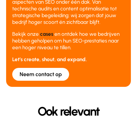
aspecten van SEO onder één dak. Van
technische audits en content optimalisatie tot
strategische begeleiding: wij zorgen dat jouw
bedrijf hoger scoort én zichtbaar blijft.
Bekijk onze
cases
en ontdek hoe we bedrijven
hebben geholpen om hun SEO-prestaties naar
een hoger niveau te tillen.
Let’s create, shout, and expand.
Neem contact op
Ook relevant