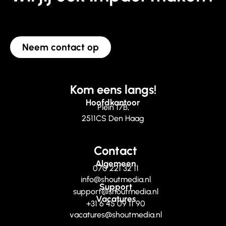
Neem contact op
Kom eens langs!
Hoofdkantoor
Plein 17B,
2511CS Den Haag
Contact
Algemeen
070 221 32 11
info@shoutmedia.nl
Support
support@shoutmedia.nl
Vacatures
+31 6 45 09 11 90
vacatures@shoutmedia.nl