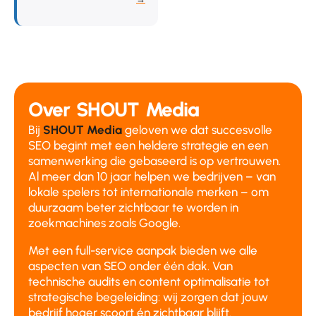
Over SHOUT Media
Bij
SHOUT Media
geloven we dat succesvolle
SEO begint met een heldere strategie en een
samenwerking die gebaseerd is op vertrouwen.
Al meer dan 10 jaar helpen we bedrijven – van
lokale spelers tot internationale merken – om
duurzaam beter zichtbaar te worden in
zoekmachines zoals Google.
Met een full-service aanpak bieden we alle
aspecten van SEO onder één dak. Van
technische audits en content optimalisatie tot
strategische begeleiding: wij zorgen dat jouw
bedrijf hoger scoort én zichtbaar blijft.