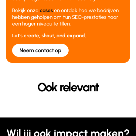
Bekijk onze
cases
en ontdek hoe we bedrijven
hebben geholpen om hun SEO-prestaties naar
een hoger niveau te tillen.
Let’s create, shout, and expand.
Neem contact op
Ook relevant
Wil jij ook impact maken?