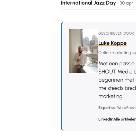
International Jazz Day
30 apr
GESCHREVEN DOOR
Luke Koppe
Online marketing spe
Met een passie 
SHOUT Media be
begonnen met h
me steeds brede
marketing.
Expertise:
WordPress
LinkedIn
Alle artikele