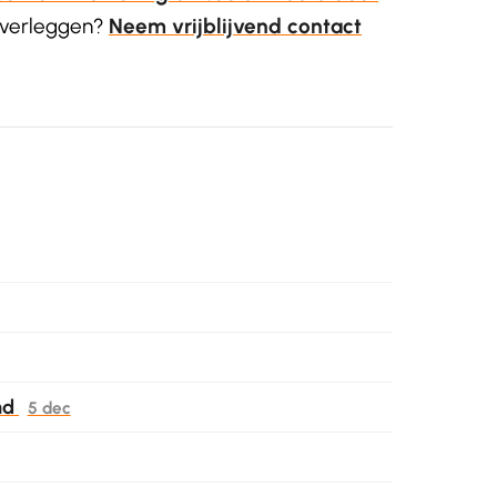
 overleggen?
Neem vrijblijvend contact
nd
5 dec