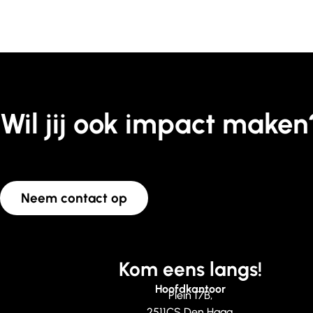
Wil jij ook impact maken
Neem contact op
Kom eens langs!
Hoofdkantoor
Plein 17B,
2511CS Den Haag