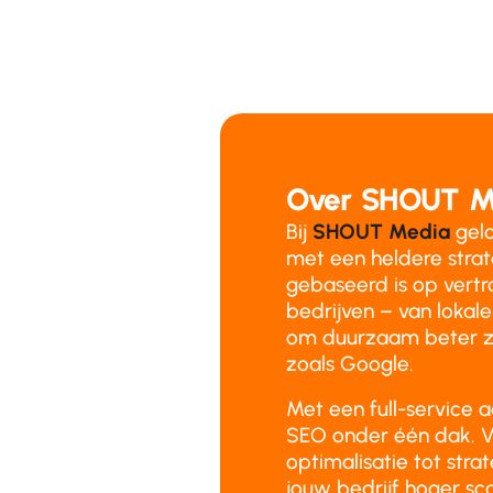
Over SHOUT M
Bij
SHOUT Media
gelo
met een heldere stra
gebaseerd is op vertr
bedrijven – van lokale
om duurzaam beter z
zoals Google.
Met een full-service 
SEO onder één dak. V
optimalisatie tot stra
jouw bedrijf hoger sco