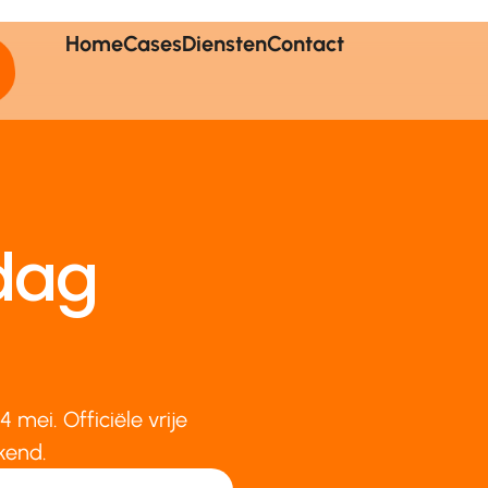
Home
Cases
Diensten
Contact
dag
mei. Officiële vrije
kend.