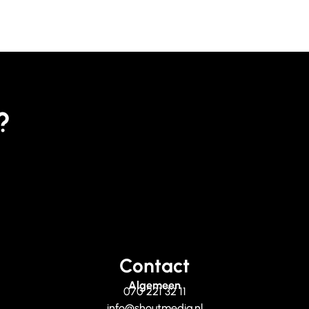
?
Contact
Algemeen
070 221 32 11
info@shoutmedia.nl