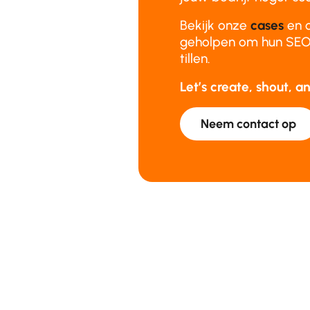
Bekijk onze
cases
en 
geholpen om hun SEO-
tillen.
Let’s create, shout, 
Neem contact op