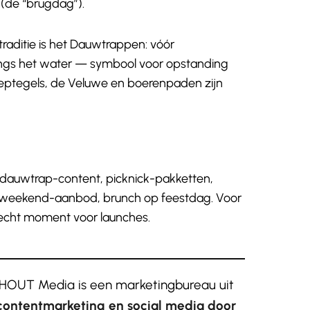
(de “brugdag”).
aditie is het Dauwtrappen: vóór
angs het water — symbool voor opstanding
eptegels, de Veluwe en boerenpaden zijn
 dauwtrap-content, picknick-pakketten,
ng-weekend-aanbod, brunch op feestdag. Voor
lecht moment voor launches.
OUT Media is een marketingbureau uit
contentmarketing en social media door