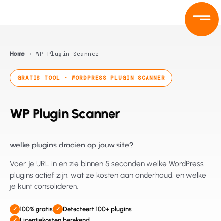
Ga
naar
de
inhoud
Home
›
WP Plugin Scanner
GRATIS TOOL · WORDPRESS PLUGIN SCANNER
WP Plugin Scanner
welke plugins draaien op jouw site?
Voer je URL in en zie binnen 5 seconden welke WordPress
plugins actief zijn, wat ze kosten aan onderhoud, en welke
je kunt consolideren.
100% gratis
Detecteert 100+ plugins
✓
✓
Licentiekosten berekend
✓